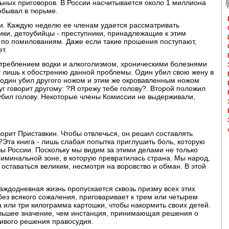
ьных приговоров. В России насчитывается около 1 миллиона
обывал в тюрьме.
и. Каждую неделю ее членам удается рассматривать
ики, детоубийцы - преступники, принадлежащие к этим
 по помилованиям. Даже если такие прошения поступают,
т.
отреблением водки и алкоголизмом, хроническими болезнями
т лишь к обострению данной проблемы. Один убил свою жену в
 один убил другого ножом и этим же окровавленным ножом
г говорит другому: ?Я отрежу тебе голову?. Второй положил
рубил голову. Некоторые члены Комиссии не выдерживали,
оворит Приставкин. Чтобы отвлечься, он решил составлять
?Эта книга - лишь слабая попытка приглушить боль, которую
зы России. Поскольку мы видим за этими делами не только
риминальной зоне, в которую превратилась страна. Мы народ,
оставаться великим, несмотря на воровство и обман. В этой
каждодневная жизнь пропускается сквозь призму всех этих
без всякого сожаления, приговаривает к трем или четырем
 или три килограмма картошки, чтобы накормить своих детей.
льшее значение, чем инстанция, принимающая решения о
ивого решения правосудия.