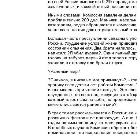
по всей России выносится 0,2% оправдател
заключенных, и каждый пятый россиянин п
Иными словами, Комиссия завалена делам
приблизительно 200 дел. Маньяки, насильн
категориям, редко обращаются в комиссию
чаще всего на них дают отрицательный отве
Большая часть преступлений связаны с уп
России. Ухудшение условий жизни приводи
состоянии опьянения. Два брата напились,
написал: ?Я убил дурака?. Один пьяный дру
голову на табурет, первый взял топор и от
уходили в отставку или брали отпуск.
?Раненый мир?
?Сначала, я никак не мог привыкнуть?, - г
хронику всех девяти лет работы Комиссии. 
испытываешь при чтении этих дел. Это сле
осужденных, но всех нас, живущих в этой к
который плюет сам на себя, но продолжает 
книге описывается раненый мир?.
В трех томах рассказывается о России: ее 
различных фактов и ее правосудия. А оно, 
годам тюрьмы женщину, которая украла два
В подобных случаях Комиссия обретает бо
помиловании: это исправление несправедл