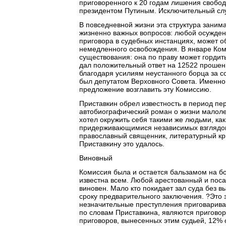
приговоренного к 20 годам лишения свобо
президентом Путиным. Исключительный сл
В повседневной жизни эта структура заним
жизненно важных вопросов: любой осужден
приговора в судебных инстанциях, может о
немедленного освобождения. В январе Ком
существования: она по праву может гордит
дал положительный ответ на 12522 прошени
благодаря усилиям неустанного борца за с
был депутатом Верховного Совета. Именно
предложение возглавить эту Комиссию.
Приставкин обрел известность в период пер
автобиографический роман о жизни малолет
хотел окружить себя такими же людьми, ка
придерживающимися независимых взглядов:
православный священник, литературный крит
Приставкину это удалось.
Виновный
Комиссия была и остается бальзамом на бо
известна всем. Любой арестованный и поса
виновен. Мало кто покидает зал суда без 
сроку предварительного заключения. ?Это за
незначительные преступления приговарива
по словам Приставкина, являются пригово
приговоров, вынесенных этим судьей, 12% 