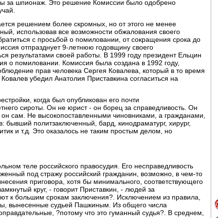
ды за шпионаж. Это решение Комиссии было одобрено
учай.
ается решением более скромных, но от этого не менее
ный, использовав все возможности обжалования своего
братиться с просьбой о помиловании, от сокращения срока до
иссия отпразднует 9-летнюю годовщину своего
ься результатами своей работы. В 1999 году президент Ельцин
я о помиловании. Комиссия была создана в 1992 году,
облюдение прав человека Сергея Ковалева, который в то время
 Ковалев убедил Анатолия Приставкина согласиться на
естройки, когда был опубликован его почти
него сироты. Он не юрист - он борец за справедливость. Он
к он сам. Не высокопоставленными чиновниками, а гражданами,
 бывший политзаключенный, бард, кинодраматург, хирург,
ик и т.д. Это оказалось не таким простым делом, но
льном теле российского правосудия. Его несправедливость
женный под стражу российский гражданин, возможно, в чем-то
вынесения приговора, хотя бы минимального, соответствующего
мкнутый круг, - говорит Приставкин, - людей за
ют к большим срокам заключения?. Исключением из правила,
ры, вынесенные судьей Пашкиным. Из общего числа
оправдательные, ?потому что это гуманный судья?. В среднем,