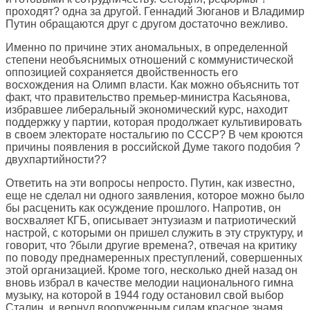
проходят? одна за другой. Геннадий Зюганов и Владимир
Путин обращаются друг с другом достаточно вежливо.
Именно по причине этих аномальных, в определенной
степени необъяснимых отношений с коммунистической
оппозицией сохраняется двойственность его
восхождения на Олимп власти. Как можно объяснить тот
факт, что правительство премьер-министра Касьянова,
избравшее либеральный экономический курс, находит
поддержку у партии, которая продолжает культивировать
в своем электорате ностальгию по СССР? В чем кроются
причины появления в российской Думе такого подобия ?
двухпартийности??
Ответить на эти вопросы непросто. Путин, как известно,
еще не сделал ни одного заявления, которое можно было
бы расценить как осуждение прошлого. Напротив, он
восхваляет КГБ, описывает энтузиазм и патриотический
настрой, с которыми он пришел служить в эту структуру, и
говорит, что ?были другие времена?, отвечая на критику
по поводу преднамеренных преступлений, совершенных
этой организацией. Кроме того, несколько дней назад он
вновь избрал в качестве мелодии национального гимна
музыку, на которой в 1944 году остановил свой выбор
Сталин, и вернул вооруженным силам красное знамя.