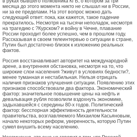
в руках бывшего полковника КГБ, о котором за три
месяца до этого момента никто не слышал ни в России,
ни за ее пределами. На этот вопрос можно дать
следующий ответ: пока, как кажется, такое падение
прекратилось. Несмотря на тысячи неполадок, несмотря
на трагедию с ?Курском? и войну в Чечне, плавание
России проходит более успешно, чем в прошлом году.
Рассказывая в своем телеинтервью о ситуации в стране,
Путин был достаточно близок к изложению реальных
фактов.
Россия восстанавливает авторитет на международной
арене, а внутренняя обстановка, несмотря на то, что
широкие слои населения ?живут в условиях бедности?,
менее туманная и нестабильная. Нельзя отрицать
наличия признаков улучшения ситуации. Появлению этих
признаков способствовали два фактора. Экономический
фактор: значительное повышение цены на нефть и
девальвация рубля позволили вздохнуть экономике,
задыхавшейся с середины 80-х годов. Политический
фактор: бесспорная эффективность деятельности
правительства, возглавляемого Михаилом Касьяновым,
начало некоторых реформ, уверенность, которую Путин
сумел внушить всему населению.