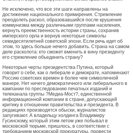
Не исключено, что все эти шаги направлены на
достижение национального примирения. Стремление
преодолеть раскол, образовавшийся после крушения
коммунизма между различными группами населения,
вернуть преемственность истории страны, сохранив
имперского орла и вернув некоторые символы
семидесятилетней советской эпохи. Если речь идет об
этом, то здесь больше нечего добавить. Страна на самом
деле расколота: кто сможет вменить в вину президенту
его стремление объединить страну?
Некоторые черты президентства Путина, который
говорит о себе, как о либерале и демократе, напоминают
Россию советских времен в более чем символичной
манере. Нет ничего демократичного или либерального в
кампании по преследованию печатных изданий и
телеканала группы ?Медиа-Мост?, единственной
информационной компании в стране, допускающей
критику в отношении правительства и президента. В
редакциях производятся обыски, журналистов
запугивают. А владельцу холдинга Владимиру
Гусинскому, который этим летом уже побывал в
московской тюрьме, пришлось, в соответствии с
требованием московской прокуратуры, провести