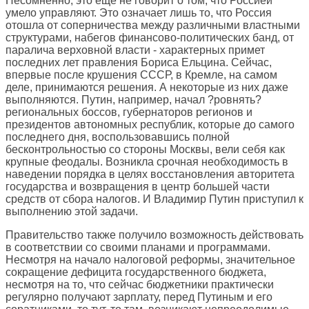
Несомненно, это еще не говорит о том, что Россией
умело управляют. Это означает лишь то, что Россия
отошла от соперничества между различными властными
структурами, набегов финансово-политических банд, от
паралича верховной власти - характерных примет
последних лет правления Бориса Ельцина. Сейчас,
впервые после крушения СССР, в Кремле, на самом
деле, принимаются решения. А некоторые из них даже
выполняются. Путин, например, начал ?ровнять?
региональных боссов, губернаторов регионов и
президентов автономных республик, которые до самого
последнего дня, воспользовавшись полной
бесконтрольностью со стороны Москвы, вели себя как
крупные феодалы. Возникла срочная необходимость в
наведении порядка в целях восстановления авторитета
государства и возвращения в центр большей части
средств от сбора налогов. И Владимир Путин приступил к
выполнению этой задачи.
Правительство также получило возможность действовать
в соответствии со своими планами и программами.
Несмотря на начало налоговой реформы, значительное
сокращение дефицита государственного бюджета,
несмотря на то, что сейчас бюджетники практически
регулярно получают зарплату, перед Путиным и его