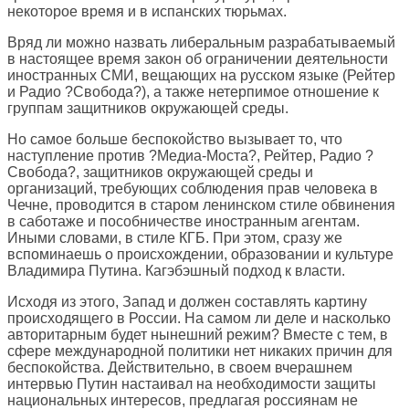
некоторое время и в испанских тюрьмах.
Вряд ли можно назвать либеральным разрабатываемый
в настоящее время закон об ограничении деятельности
иностранных СМИ, вещающих на русском языке (Рейтер
и Радио ?Свобода?), а также нетерпимое отношение к
группам защитников окружающей среды.
Но самое больше беспокойство вызывает то, что
наступление против ?Медиа-Моста?, Рейтер, Радио ?
Свобода?, защитников окружающей среды и
организаций, требующих соблюдения прав человека в
Чечне, проводится в старом ленинском стиле обвинения
в саботаже и пособничестве иностранным агентам.
Иными словами, в стиле КГБ. При этом, сразу же
вспоминаешь о происхождении, образовании и культуре
Владимира Путина. Кагэбэшный подход к власти.
Исходя из этого, Запад и должен составлять картину
происходящего в России. На самом ли деле и насколько
авторитарным будет нынешний режим? Вместе с тем, в
сфере международной политики нет никаких причин для
беспокойства. Действительно, в своем вчерашнем
интервью Путин настаивал на необходимости защиты
национальных интересов, предлагая россиянам не