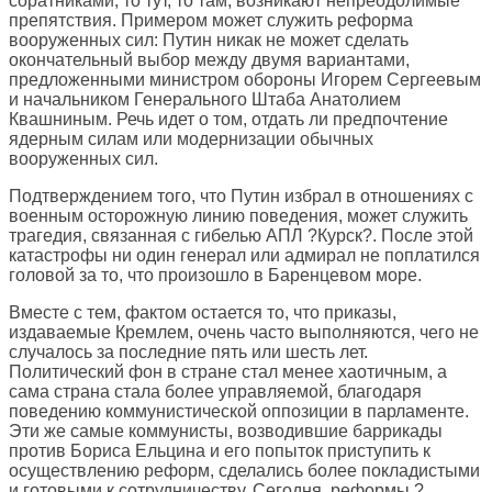
соратниками, то тут, то там, возникают непреодолимые
препятствия. Примером может служить реформа
вооруженных сил: Путин никак не может сделать
окончательный выбор между двумя вариантами,
предложенными министром обороны Игорем Сергеевым
и начальником Генерального Штаба Анатолием
Квашниным. Речь идет о том, отдать ли предпочтение
ядерным силам или модернизации обычных
вооруженных сил.
Подтверждением того, что Путин избрал в отношениях с
военным осторожную линию поведения, может служить
трагедия, связанная с гибелью АПЛ ?Курск?. После этой
катастрофы ни один генерал или адмирал не поплатился
головой за то, что произошло в Баренцевом море.
Вместе с тем, фактом остается то, что приказы,
издаваемые Кремлем, очень часто выполняются, чего не
случалось за последние пять или шесть лет.
Политический фон в стране стал менее хаотичным, а
сама страна стала более управляемой, благодаря
поведению коммунистической оппозиции в парламенте.
Эти же самые коммунисты, возводившие баррикады
против Бориса Ельцина и его попыток приступить к
осуществлению реформ, сделались более покладистыми
и готовыми к сотрудничеству. Сегодня, реформы ?