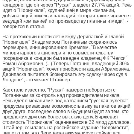
концерне, где он через "Русал" владеет 27,7% акций. Речь
идет о "Норникеле", крупнейшей в мире компании,
добывающей никель и палладий, которая также является
ведущей компанией по производству платины и меди", -
говорится в статье.
На протяжении шести лет между Дерипаской и главой
"Норникеля" Владимиром Потаниным сохранялось
перемирие, инициированное Кремлем. "В качестве
миноритарного акционера и по совместительству
посредника в концерн был введен владелец ФК "Челси"
Роман Абрамович. (...) Теперь Потанин, владеющий 30%
акций "Норникеля", хочет приобрести акции Абрамовича,
Дерипаска пытается блокировать эту сделку через суд в
Лондоне", - отмечает Штайнер.
Как стало известно, "Русал" намерен побороться с
Потаниным за контроль над производителем никеля.
Речь идет о механизме под названием "русская рулетка",
предусматривающем возможность выкупа пакетов акций
друг друга: последнее слово в будущем будет за тем, кто
предложил другому более высокую цену. Биржевая
стоимость "Норникеля" оценивается в 32 млрд долларов.
Штайнер, ссылаясь на российское издание "Ведомости",
пишет о том, что Дерипаска аккумулирует сейчас все