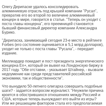
Олегу Дерипаске удалось консолидировать
алюминиевую отрасль под крышей компании "Русал",
превратив его во второй по величине алюминиевый
концерн в мире, говорится в статье. "Теперь он уходит с
поста главы концерна", его преемницей становится
бывший финансовый директор компании Александра
Бурико.
"Дерипаска, занимающий сегодня 23-е место в рейтинге
Forbes (его состояние оценивается в 5,1 млрд долларов),
уходит не только с поста главы "Русала", - передает
издание.
Миллиардер покидает и пост президента энергетического
концерна En+, который он вывел на Лондонскую биржу в
2017 году. "Обе отставки, - указывает Штайнер, - вызвали
недоумение как среди представителей российской
экономики, так и общественности".
Что вынудило 50-летнего олигарха совершить подобные
шаги? - задается вопросом журналист. "Неужели причина
кроется в обострившихся отношениях между Россией и
США, которые теперь вынуждают его выйти из игры?
Или же решающим фактором стала его предполагаемая