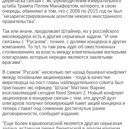
Дерипаска связан с экс-руководителем избирательного
штаба Трампа Полом Манафортом, которого, в свою
очередь, обвиняют в том, что с 2006 по 2015 год он был
"незарегистрированным агентом некоего иностранного
правительства".
Так или иначе, продолжает Штайнер, но у российского
миллиардера есть и другие серьезные задачи. "И они
связаны с "Русалом", точнее, с долями концерна в других
компаниях. То тут, то там речь идет об ожесточенных
столкновениях за власть между влиятельными матерыми
олигархами, которые нередко являются заклятыми
врагами".
В самом "Русале" несколько лет назад бушевал конфликт
между основными акционерами - тогда в качестве
миротворца на пост главы наблюдательного совета был
приглашен экс-офицер "Штази" Маттиас Варниг,
возглавляющий сегодня Nord Stream 2. Новый конфликт
акционеров в концерне связан с тем, что другой дуэт
олигархов получил блокирующий пакет акций концерна и
теперь ставит под сомнение достигнутые ранее
договоренности, сообщает издание.
"Еще более взрывоопасной является другая серьезная
задача, вставшая перед Дерипаской в другом крупном