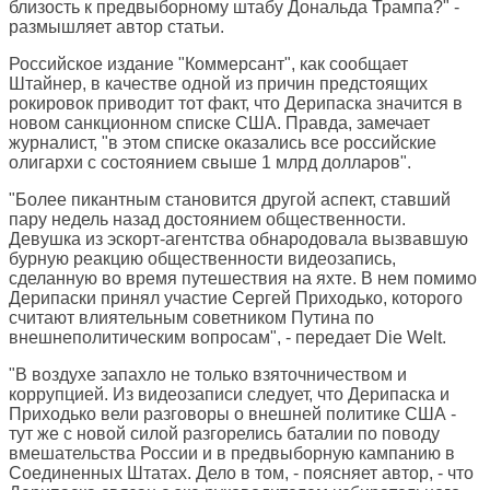
близость к предвыборному штабу Дональда Трампа?" -
размышляет автор статьи.
Российское издание "Коммерсант", как сообщает
Штайнер, в качестве одной из причин предстоящих
рокировок приводит тот факт, что Дерипаска значится в
новом санкционном списке США. Правда, замечает
журналист, "в этом списке оказались все российские
олигархи с состоянием свыше 1 млрд долларов".
"Более пикантным становится другой аспект, ставший
пару недель назад достоянием общественности.
Девушка из эскорт-агентства обнародовала вызвавшую
бурную реакцию общественности видеозапись,
сделанную во время путешествия на яхте. В нем помимо
Дерипаски принял участие Сергей Приходько, которого
считают влиятельным советником Путина по
внешнеполитическим вопросам", - передает Die Welt.
"В воздухе запахло не только взяточничеством и
коррупцией. Из видеозаписи следует, что Дерипаска и
Приходько вели разговоры о внешней политике США -
тут же с новой силой разгорелись баталии по поводу
вмешательства России и в предвыборную кампанию в
Соединенных Штатах. Дело в том, - поясняет автор, - что