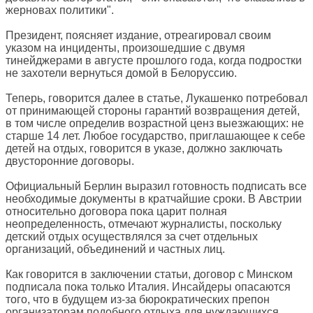
жерновах политики".
Президент, поясняет издание, отреагировал своим
указом на инциденты, произошедшие с двумя
тинейджерами в августе прошлого года, когда подростки
не захотели вернуться домой в Белоруссию.
Теперь, говорится далее в статье, Лукашенко потребовал
от принимающей стороны гарантий возвращения детей,
в том числе определив возрастной ценз выезжающих: не
старше 14 лет. Любое государство, приглашающее к себе
детей на отдых, говорится в указе, должно заключать
двусторонние договоры.
Официальный Берлин выразил готовность подписать все
необходимые документы в кратчайшие сроки. В Австрии
относительно договора пока царит полная
неопределенность, отмечают журналисты, поскольку
детский отдых осуществлялся за счет отдельных
организаций, объединений и частных лиц.
Как говорится в заключении статьи, договор с Минском
подписала пока только Италия. Инсайдеры опасаются
того, что в будущем из-за бюрократических препон
организаторам подобного отдыха для нуждающихся