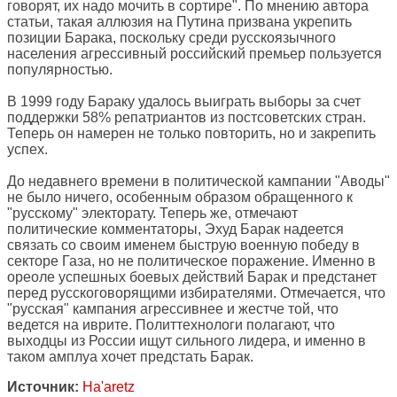
говорят, их надо мочить в сортире". По мнению автора
статьи, такая аллюзия на Путина призвана укрепить
позиции Барака, поскольку среди русскоязычного
населения агрессивный российский премьер пользуется
популярностью.
В 1999 году Бараку удалось выиграть выборы за счет
поддержки 58% репатриантов из постсоветских стран.
Теперь он намерен не только повторить, но и закрепить
успех.
До недавнего времени в политической кампании "Аводы"
не было ничего, особенным образом обращенного к
"русскому" электорату. Теперь же, отмечают
политические комментаторы, Эхуд Барак надеется
связать со своим именем быструю военную победу в
секторе Газа, но не политическое поражение. Именно в
ореоле успешных боевых действий Барак и предстанет
перед русскоговорящими избирателями. Отмечается, что
"русская" кампания агрессивнее и жестче той, что
ведется на иврите. Политтехнологи полагают, что
выходцы из России ищут сильного лидера, и именно в
таком амплуа хочет предстать Барак.
Источник:
Ha'aretz