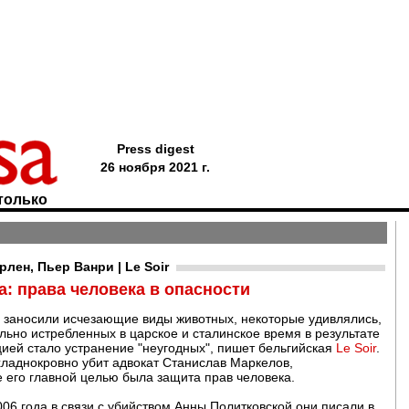
Press digest
26 ноября 2021 г.
только
лен, Пьер Ванри | Le Soir
: права человека в опасности
гу заносили исчезающие виды животных, некоторые удивлялись,
ально истребленных в царское и сталинское время в результате
цией стало устранение "неугодных", пишет бельгийская
Le Soir
.
хладнокровно убит адвокат Станислав Маркелов,
е его главной целью была защита прав человека.
006 года в связи с убийством Анны Политковской они писали в