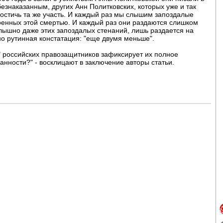
безнаказанным, других Анн Политковских, которых уже и так
остичь та же участь. И каждый раз мы слышим запоздалые
оенных этой смертью. И каждый раз они раздаются слишком
слышно даже этих запоздалых стенаний, лишь раздается на
о рутинная констатация: "еще двумя меньше".
а" российских правозащитников зафиксирует их полное
анности?" - восклицают в заключение авторы статьи.