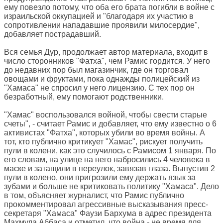
ему повезло потому, что оба его брата погибли в войне с
израильской оккупацией и "благодаря их участию в
сопротивлении нападавшие проявили милосердие",
добавляет пострадавший.
Вся семья Дур, продолжает автор материала, входит в
число сторонников "Фатха", чем Рамис гордится. У него
до недавних пор был магазинчик, где он торговал
овощами и фруктами, пока однажды полицейский из
"Хамаса" не спросил у него лицензию. С тех пор он
безработный, ему помогают родственники.
"Хамас" воспользовался войной, чтобы свести старые
счеты", - считает Рамис и добавляет, что ему известно о 6
активистах "Фатха", которых убили во время войны. А
тот, кто публично критикует "Хамас", рискует получить
пули в колени, как это случилось с Рамисом 1 января. По
его словам, на улице на него набросились 4 человека в
маске и затащили в переулок, завязав глаза. Выпустив 2
пули в колено, они пригрозили ему держать язык за
зубами и больше не критиковать политику "Хамаса". Дело
в том, объясняет журналист, что Рамис публично
прокомментировал агрессивные высказывания пресс-
секретаря "Хамаса" Фаузи Бархума в адрес президента
Махмуда Аббаса и отметил, что война - не время для