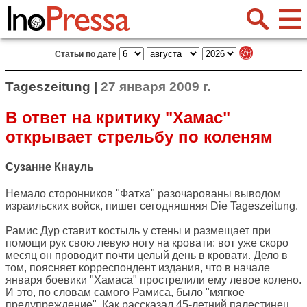
Статьи по дате
Tageszeitung |
27 января 2009 г.
В ответ на критику "Хамас"
открывает стрельбу по коленям
Сузанне Кнауль
Немало сторонников "Фатха" разочарованы выводом
израильских войск, пишет сегодняшняя
Die Tageszeitung
.
Рамис Дур ставит костыль у стены и размещает при
помощи рук свою левую ногу на кровати: вот уже скоро
месяц он проводит почти целый день в кровати. Дело в
том, поясняет корреспондент издания, что в начале
января боевики "Хамаса" прострелили ему левое колено.
И это, по словам самого Рамиса, было "мягкое
предупреждение". Как рассказал 45-летний палестинец,