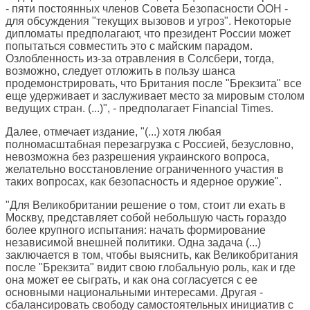
- пяти постоянных членов Совета Безопасности ООН -
для обсуждения "текущих вызовов и угроз". Некоторые
дипломаты предполагают, что президент России может
попытаться совместить это с майским парадом.
Озлобленность из-за отравления в Солсбери, тогда,
возможно, следует отложить в пользу шанса
продемонстрировать, что Британия после "Брекзита" все
еще удерживает и заслуживает место за мировым столом
ведущих стран. (...)", - предполагает Financial Times.
Далее, отмечает издание, "(...) хотя любая
полномасштабная перезагрузка с Россией, безусловно,
невозможна без разрешения украинского вопроса,
желательно восстановление ограниченного участия в
таких вопросах, как безопасность и ядерное оружие".
"Для Великобритании решение о том, стоит ли ехать в
Москву, представляет собой небольшую часть гораздо
более крупного испытания: начать формирование
независимой внешней политики. Одна задача (...)
заключается в том, чтобы выяснить, как Великобритания
после "Брекзита" видит свою глобальную роль, как и где
она может ее сыграть, и как она согласуется с ее
основными национальными интересами. Другая -
сбалансировать свободу самостоятельных инициатив с