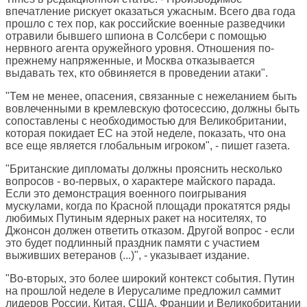
впечатление рискует оказаться ужасным. Всего два года
прошло с тех пор, как российские военные разведчики
отравили бывшего шпиона в Солсбери с помощью
нервного агента оружейного уровня. Отношения по-
прежнему напряженные, и Москва отказывается
выдавать тех, кто обвиняется в проведении атаки".
"Тем не менее, опасения, связанные с нежеланием быть
вовлеченными в кремлевскую фотосессию, должны быть
сопоставлены с необходимостью для Великобритании,
которая покидает ЕС на этой неделе, показать, что она
все еще является глобальным игроком", - пишет газета.
"Британские дипломаты должны прояснить несколько
вопросов - во-первых, о характере майского парада.
Если это демонстрация военного поигрывания
мускулами, когда по Красной площади прокатятся ряды
любимых Путиным ядерных ракет на носителях, то
Джонсон должен ответить отказом. Другой вопрос - если
это будет подлинный праздник памяти с участием
выживших ветеранов (...)", - указывает издание.
"Во-вторых, это более широкий контекст события. Путин
на прошлой неделе в Иерусалиме предложил саммит
лидеров России, Китая, США, Франции и Великобритании