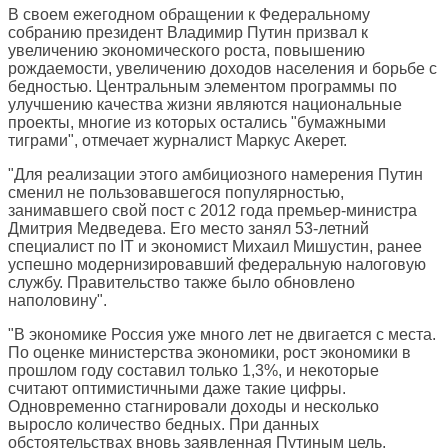
В своем ежегодном обращении к Федеральному
собранию президент Владимир Путин призвал к
увеличению экономического роста, повышению
рождаемости, увеличению доходов населения и борьбе с
бедностью. Центральным элементом программы по
улучшению качества жизни являются национальные
проекты, многие из которых остались "бумажными
тиграми", отмечает журналист Маркус Акерет.
"Для реализации этого амбициозного намерения Путин
сменил не пользовавшегося популярностью,
занимавшего свой пост с 2012 года премьер-министра
Дмитрия Медведева. Его место занял 53-летний
специалист по IT и экономист Михаил Мишустин, ранее
успешно модернизировавший федеральную налоговую
службу. Правительство также было обновлено
наполовину".
"В экономике Россия уже много лет не двигается с места.
По оценке министерства экономики, рост экономики в
прошлом году составил только 1,3%, и некоторые
считают оптимистичными даже такие цифры.
Одновременно стагнировали доходы и несколько
выросло количество бедных. При данных
обстоятельствах вновь заявленная Путиным цель,