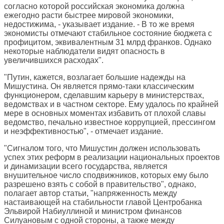
согласно которой российская экономика должна
ежегодно расти быстрее мировой экономики,
недостижима, - указывает издание. - В то же время
экономисты отмечают стабильное состояние бюджета с
профицитом, эквивалентным 31 млрд франков. Однако
некоторые наблюдатели видят опасность в
увеличившихся расходах".
"Путин, кажется, возлагает большие надежды на
Мишустина. Он является прямо-таки классическим
функционером, сделавшим карьеру в министерствах,
ведомствах и в частном секторе. Ему удалось по крайней
мере в основных моментах избавить от плохой славы
ведомство, печально известное коррупцией, прессингом
и неэффективностью", - отмечает издание.
"Сигналом того, что Мишустин должен использовать
успех этих реформ в реализации национальных проектов
и динамизации всего государства, является
внушительное число сподвижников, которых ему было
разрешено взять с собой в правительство", однако,
полагает автор статьи, "напряженность между
настаивающей на стабильности главой Центробанка
Эльвирой Набиуллиной и министром финансов
Силуановым с одной стороны, а также между