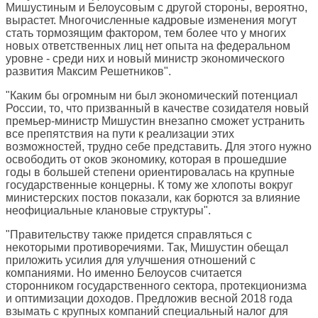
Мишустиным и Белоусовым с другой стороны, вероятно,
вырастет. Многочисленные кадровые изменения могут
стать тормозящим фактором, тем более что у многих
новых ответственных лиц нет опыта на федеральном
уровне - среди них и новый министр экономического
развития Максим Решетников".
"Каким бы огромным ни был экономический потенциал
России, то, что призванный в качестве созидателя новый
премьер-министр Мишустин внезапно сможет устранить
все препятствия на пути к реализации этих
возможностей, трудно себе представить. Для этого нужно
освободить от оков экономику, которая в прошедшие
годы в большей степени ориентировалась на крупные
государственные концерны. К тому же хлопоты вокруг
министерских постов показали, как борются за влияние
неофициальные клановые структуры".
"Правительству также придется справляться с
некоторыми противоречиями. Так, Мишустин обещал
приложить усилия для улучшения отношений с
компаниями. Но именно Белоусов считается
сторонником государственного сектора, протекционизма
и оптимизации доходов. Предложив весной 2018 года
взымать с крупных компаний специальный налог для