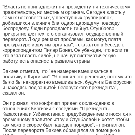
"Власть не принадлежит ни президенту, ни техническому
правительству, ни местным органам. Сегодня власть у
самых бессовестных, у преступных группировок,
добившихся влияния благодаря царящему повсюду
беспределу. Люди пропадают и гибнут. Отунбаева -
прикрытие для тех, кто организовал государственный
переворот. Люди решают проблемы, как могут, платя
прокуратуре и другим органам", - сказал он в беседе с
корреспондентом Пилар Бонет. Он убежден, что если те,
кто взял власть силой, не начнут систематическую
работу, есть опасность развала страны.
Бакиев отметил, что "не намерен вмешиваться в
политику в Киргизии": "Я принял это решение, потому что
было бы некорректно вмешиваться, будучи в Белоруссии
и находясь под защитой белорусского президента", -
сказал он.
Он признал, что конфликт привел к охлаждению в
отношениях Киргизии с соседями. "Президенты
Казахстана и Узбекистана с предубеждением относятся к
временному правительству и Отунбаевой и хотят, чтобы
как можно скорее был наведен порядок", - признал он.
После переворота Бакиев обращался за помощью к