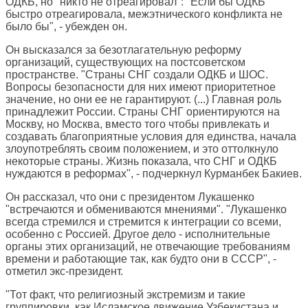
ОДКБ, но "никто не отреагировал": "Если бы ОДКБ
быстро отреагировала, межэтнического конфликта не
было бы", - убежден он.
Он высказался за безотлагательную реформу
организаций, существующих на постсоветском
пространстве. "Страны СНГ создали ОДКБ и ШОС.
Вопросы безопасности для них имеют приоритетное
значение, но они ее не гарантируют. (...) Главная роль
принадлежит России. Страны СНГ ориентируются на
Москву, но Москва, вместо того чтобы привлекать и
создавать благоприятные условия для единства, начала
злоупотреблять своим положением, и это оттолкнуло
некоторые страны. Жизнь показала, что СНГ и ОДКБ
нуждаются в реформах", - подчеркнул Курманбек Бакиев.
Он рассказал, что они с президентом Лукашенко
"встречаются и обмениваются мнениями". "Лукашенко
всегда стремился и стремится к интеграции со всеми,
особенно с Россией. Другое дело - исполнительные
органы этих организаций, не отвечающие требованиям
времени и работающие так, как будто они в СССР", -
отметил экс-президент.
"Тот факт, что религиозный экстремизм и такие
группировки, как Исламское движение Узбекистана и