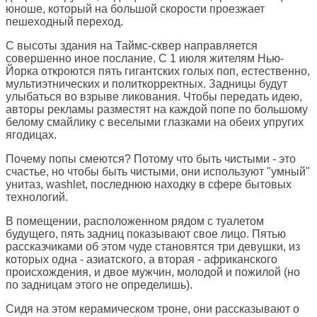
юноше, который на большой скорости проезжает
пешеходный переход.
С высоты здания на Таймс-сквер направляется
совершенно иное послание. С 1 июля жителям Нью-
Йорка откроются пять гигантских голых поп, естественно,
мультиэтнических и политкорректных. Задницы будут
улыбаться во взрыве ликования. Чтобы передать идею,
авторы рекламы разместят на каждой попе по большому
белому смайлику с веселыми глазками на обеих упругих
ягодицах.
Почему попы смеются? Потому что быть чистыми - это
счастье, но чтобы быть чистыми, они используют "умный"
унитаз, washlet, последнюю находку в сфере бытовых
технологий.
В помещении, расположенном рядом с туалетом
будущего, пять задниц показывают свое лицо. Пятью
рассказчиками об этом чуде становятся три девушки, из
которых одна - азиатского, а вторая - африканского
происхождения, и двое мужчин, молодой и пожилой (но
по задницам этого не определишь).
Сидя на этом керамическом троне, они рассказывают о