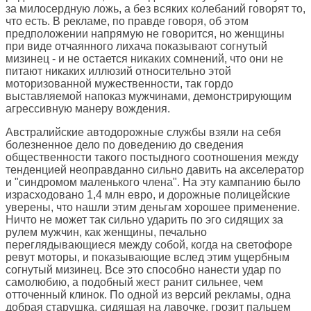
за милосердную ложь, а без всяких колебаний говорят то,
что есть. В рекламе, по правде говоря, об этом
предположении напрямую не говорится, но женщины
при виде отчаянного лихача показывают согнутый
мизинец - и не остается никаких сомнений, что они не
питают никаких иллюзий относительно этой
моторизованной мужественности, так гордо
выставляемой напоказ мужчинами, демонстрирующим
агрессивную манеру вождения.
Австралийские автодорожные службы взяли на себя
болезненное дело по доведению до сведения
общественности такого постыдного соотношения между
тенденцией неоправданно сильно давить на акселератор
и "синдромом маленького члена". На эту кампанию было
израсходовано 1,4 млн евро, и дорожные полицейские
уверены, что нашли этим деньгам хорошее применение.
Ничто не может так сильно ударить по эго сидящих за
рулем мужчин, как женщины, печально
переглядывающиеся между собой, когда на светофоре
ревут моторы, и показывающие вслед этим ущербным
согнутый мизинец. Все это способно нанести удар по
самолюбию, а подобный жест ранит сильнее, чем
отточенный клинок. По одной из версий рекламы, одна
добрая старушка, сидящая на лавочке, грозит пальцем