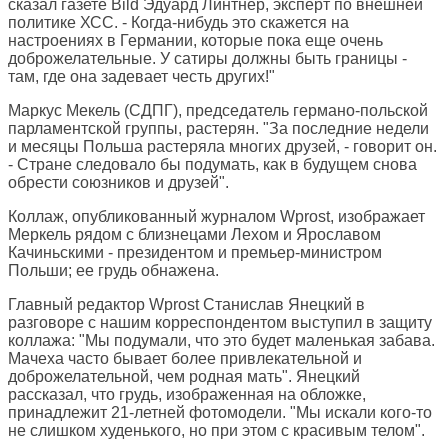
сказал газете Bild Эдуард Линтнер, эксперт по внешней
политике ХСС. - Когда-нибудь это скажется на
настроениях в Германии, которые пока еще очень
доброжелательные. У сатиры должны быть границы -
там, где она задевает честь других!"
Маркус Мекель (СДПГ), председатель германо-польской
парламентской группы, растерян. "За последние недели
и месяцы Польша растеряла многих друзей, - говорит он.
- Стране следовало бы подумать, как в будущем снова
обрести союзников и друзей".
Коллаж, опубликованный журналом Wprost, изображает
Меркель рядом с близнецами Лехом и Ярославом
Качиньскими - президентом и премьер-министром
Польши; ее грудь обнажена.
Главный редактор Wprost Станислав Янецкий в
разговоре с нашим корреспондентом выступил в защиту
коллажа: "Мы подумали, что это будет маленькая забава.
Мачеха часто бывает более привлекательной и
доброжелательной, чем родная мать". Янецкий
рассказал, что грудь, изображенная на обложке,
принадлежит 21-летней фотомодели. "Мы искали кого-то
не слишком худенького, но при этом с красивым телом".