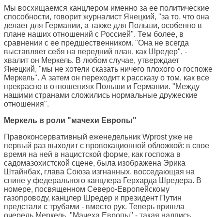
Мы восхищаемся канцлером именно за ее политические
способности, говорит журналист Янецкий, "за то, что она
делает для Германии, а также для Польши, особенно в
плане наших отношений с Россией". Тем более, в
сравнении с ее предшественником. "Она не всегда
выставляет себя на передний план, как Шредер", -
хвалит он Меркель. В любом случае, утверждает
Янецкий, "мы не хотели сказать ничего плохого о госпоже
Меркель". А затем он переходит к рассказу о том, как все
прекрасно в отношениях Польши и Германии. "Между
нашими странами сложились нормальные дружеские
отношения".
Меркель в роли "мачехи Европы"
Правоконсервативный еженедельник Wprost уже не
первый раз выходит с провокационной обложкой: в свое
время на ней в нацистской форме, как госпожа в
садомазохистской сцене, была изображена Эрика
Штайнбах, глава Союза изгнанных, восседающая на
спине у федерального канцлера Герхарда Шредера. В
номере, посвященном Северо-Европейскому
газопроводу, канцлер Шредер и президент Путин
предстали с трубами - вместо рук. Теперь пришла
очередь Меркель. "Мачеха Европы" - такая надпись