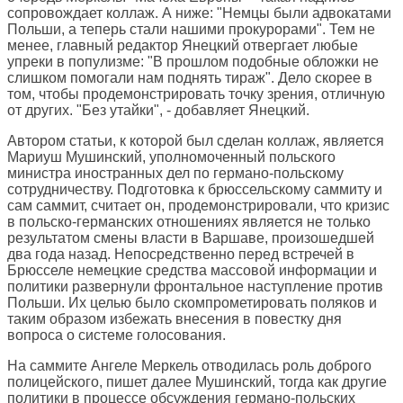
сопровождает коллаж. А ниже: "Немцы были адвокатами
Польши, а теперь стали нашими прокурорами". Тем не
менее, главный редактор Янецкий отвергает любые
упреки в популизме: "В прошлом подобные обложки не
слишком помогали нам поднять тираж". Дело скорее в
том, чтобы продемонстрировать точку зрения, отличную
от других. "Без утайки", - добавляет Янецкий.
Автором статьи, к которой был сделан коллаж, является
Мариуш Мушинский, уполномоченный польского
министра иностранных дел по германо-польскому
сотрудничеству. Подготовка к брюссельскому саммиту и
сам саммит, считает он, продемонстрировали, что кризис
в польско-германских отношениях является не только
результатом смены власти в Варшаве, произошедшей
два года назад. Непосредственно перед встречей в
Брюсселе немецкие средства массовой информации и
политики развернули фронтальное наступление против
Польши. Их целью было скомпрометировать поляков и
таким образом избежать внесения в повестку дня
вопроса о системе голосования.
На саммите Ангеле Меркель отводилась роль доброго
полицейского, пишет далее Мушинский, тогда как другие
политики в процессе обсуждения германо-польских