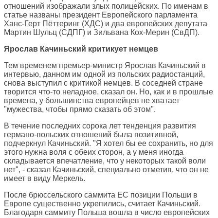
отношений изображали злых полицейских. По именам в
статье названы президент Европейского парламента
Ханс-Герт Пёттеринг (ХДС) и два европейских депутата
Мартин Шульц (СДПГ) и Зильвана Кох-Мерин (СвДП).
Ярослав Качиньский критикует немцев
Тем временем премьер-министр Ярослав Качиньский в
интервью, данном им одной из польских радиостанций,
снова выступил с критикой немцев. В соседней стране
творится что-то неладное, сказал он. Но, как и в прошлые
времена, у большинства европейцев не хватает
"мужества, чтобы прямо сказать об этом".
В течение последних сорока лет тенденция развития
германо-польских отношений была позитивной,
подчеркнул Качиньский. "Я хотел бы ее сохранить, но для
этого нужна воля с обеих сторон, а у меня иногда
складывается впечатление, что у некоторых такой воли
нет", - сказал Качиньский, специально отметив, что он не
имеет в виду Меркель.
После брюссельского саммита ЕС позиции Польши в
Европе существенно укрепились, считает Качиньский.
Благодаря саммиту Польша вошла в число европейских