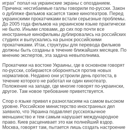
играх" попал на украинские экраны с опозданием.
Причина: несгибаемые галлы говорили по-русски. Закон
о дубляже фильмов касается также кинотеатров. Перед
украинскими прокатчиками встали серьезные проблемы.
До 2005 года фильмов на украинском языке практически
не было. Иными словами, до сих пор почти все
иностранные кинофильмы дублировались на российских
студиях и выпускались на рынок российскими
прокатчиками. Итак, структуры для перевода фильмов
должны быть созданы в течение ближайших месяцев. По
мнению экспертов, эта задача невыполнима.
Прокатчики на востоке Украины, где в основном говорят
по-русски, собираются обороняться против новых
нормативов. Недавно они устроили день протеста, в
течение которого не работал ни один кинотеатр.
Положение на западе, где многие говорят по-украински,
другое. Там новое требование приветствуется.
Спор о языке привел к разногласиям на самом высоком
уровне. Российское министерство иностранных дел
заявило, что Украина подавляет русскоязычное
меньшинство и тем самым нарушает международное
право. Киев расценивает это как полнейший вздор.
Москва, говорят там, пытается лишь создать настроение