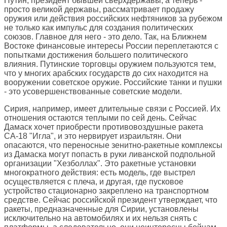
Путин, президент бывшей сверхдержавы, а теперь -
просто великой державы, рассматривает продажу
оружия или действия российских нефтяников за рубежом
не только как импульс для создания политических
союзов. Главное для него - это дело. Так, на Ближнем
Востоке финансовые интересы России переплетаются с
попытками достижения большего политического
влияния. Путинские торговцы оружием пользуются тем,
что у многих арабских государств до сих находится на
вооружении советское оружие. Российские танки и пушки
- это усовершенствованные советские модели.
Сирия, например, имеет длительные связи с Россией. Их
отношения остаются теплыми по сей день. Сейчас
Дамаск хочет приобрести противовоздушные ракета
СА-18 "Игла", и это нервирует израильтян. Они
опасаются, что переносные зенитно-ракетные комплексы
из Дамаска могут попасть в руки ливанской подпольной
организации "Хезболлах". Это ракетные установки
многократного действия: есть модель, где выстрел
осуществляется с плеча, и другая, где пусковое
устройство стационарно закреплено на транспортном
средстве. Сейчас российской президент утверждает, что
ракеты, предназначенные для Сирии, установлены
исключительно на автомобилях и их нельзя снять с