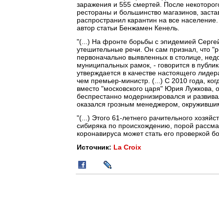
заражения и 555 смертей. После некоторог
рестораны и большинство магазинов, заста
распространил карантин на все население. 
автор статьи Бенжамен Кенель.
"(...) На фронте борьбы с эпидемией Серге
утешительные речи. Он сам признал, что "р
первоначально выявленных в столице, нед
муниципальных рамок, - говорится в публика
утверждается в качестве настоящего лидер
чем премьер-министр. (...) С 2010 года, к
вместо "московского царя" Юрия Лужкова, 
беспрестанно модернизировался и развива
оказался грозным менеджером, окруживши
"(...) Этого 61-летнего рачительного хозяй
сибиряка по происхождению, порой рассма
коронавируса может стать его проверкой б
Источник:
La Croix