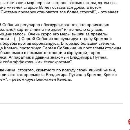
о затягивания мэр первым в стране закрыл школы, затем все
вив жителей старше 65 лет оставаться дома, а потом
Система проверок становится все более строгой", - отмечает
й Собянин регулярно обескураживал тех, кто произносил
еальной картины никто не знает" и что число случаев,
ооценивалось. Очень скоро его меры вышли за пределы
ции. - (...) Сергей Собянин консультирует главу Кремля и
а борьбы против коронавируса. В гораздо большей степени,
огда Кремль протолкнул Сергея Собянина на пост главы столицы
обвиняемого в некомпетентности и коррупции, город
лся. Аппаратчик и давний знакомый Владимира Путина,
м себя эффективными технократами".
ственника, строгого, скрытного по поводу своей личной жизни,
тривают как преемника Владимира Путина в Кремле. Кризис
оем", - резюмирует Бенжамен Кенель.