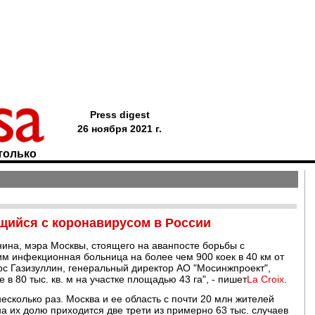
Press digest
26 ноября 2021 г.
только
щийся с коронавирусом в России
янина, мэра Москвы, стоящего на аванпосте борьбы с
им инфекционная больница на более чем 900 коек в 40 км от
арс Газизуллин, генеральный директор АО "Мосинжпроект",
в 80 тыс. кв. м на участке площадью 43 га", - пишет
La Croix
.
несколько раз. Москва и ее область с почти 20 млн жителей
а их долю приходится две трети из примерно 63 тыс. случаев