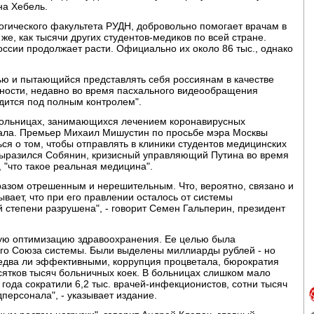
на Хебель.
логического факультета РУДН, добровольно помогает врачам в
е, как тысячи других студентов-медиков по всей стране.
ссии продолжает расти. Официально их около 86 тыс., однако
ью и пытающийся представлять себя россиянам в качестве
ьности, недавно во время пасхального видеообращения
одится под полным контролем".
в больницах, занимающихся лечением коронавирусных
нала. Премьер Михаил Мишустин по просьбе мэра Москвы
ся о том, чтобы отправлять в клиники студентов медицинских
ак выразился Собянин, кризисный управляющий Путина во время
 "что такое реальная медицина".
разом отрешенным и нерешительным. Что, вероятно, связано и
ывает, что при его правлении осталось от системы
й степени разрушена", - говорит Семен Гальперин, президент
мую оптимизацию здравоохранения. Ее целью была
го Союза системы. Были выделены миллиарды рублей - но
едва ли эффективными, коррупция процветала, бюрократия
есятков тысяч больничных коек. В больницах слишком мало
года сократили 6,2 тыс. врачей-инфекционистов, сотни тысяч
персонала", - указывает издание.