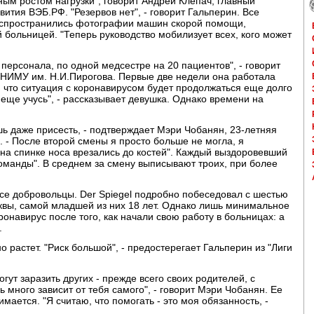
ным ростом нагрузки", говорит Андрей Клепач, главный
ития ВЭБ.РФ. "Резервов нет", - говорит Гальперин. Все
распространились фотографии машин скорой помощи,
 больницей. "Теперь руководство мобилизует всех, кого может
 персонала, по одной медсестре на 20 пациентов", - говорит
 РНИМУ им. Н.И.Пирогова. Первые две недели она работала
, что ситуация с коронавирусом будет продолжаться еще долго
еще учусь", - рассказывает девушка. Однако времени на
шь даже присесть, - подтверждает Мэри Чобанян, 23-летняя
 - После второй смены я просто больше не могла, я
 на спинке носа врезались до костей". Каждый выздоровевший
 команды". В среднем за смену выписывают троих, при более
се добровольцы. Der Spiegel подробно побеседовал с шестью
квы, самой младшей из них 18 лет. Однако лишь минимальное
онавирус после того, как начали свою работу в больницах: а
.
 растет. "Риск большой", - предостерегает Гальперин из "Лиги
гут заразить других - прежде всего своих родителей, с
нь много зависит от тебя самого", - говорит Мэри Чобанян. Ее
мается. "Я считаю, что помогать - это моя обязанность, -