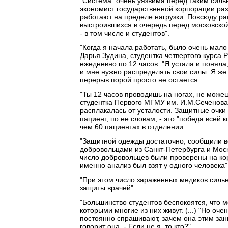
"Система "очень уязвима перед таким силь
экономист государственной корпорации разв
работают на пределе нагрузки. Повсюду 
выстроившихся в очередь перед московской
- в том числе и студентов".
"Когда я начала работать, было очень мало
Дарья Зудина, студентка четвертого курса
ежедневно по 12 часов. "Я устала и поняла
и мне нужно распределять свои силы. Я же 
перерыв порой просто не остается.
"Ты 12 часов проводишь на ногах, не може
студентка Первого МГМУ им. И.М.Сеченова.
расплакалась от усталости. Защитные очки
пациент, по ее словам, - это "победа всей
чем 60 пациентах в отделении.
"Защитной одежды достаточно, сообщили в
добровольцами из Санкт-Петербурга и Мос
число добровольцев были проверены на кор
именно анализ был взят у одного человека"
"При этом число зараженных медиков сильно
защиты врачей".
"Большинство студентов беспокоятся, что мо
которыми многие из них живут. (...) "Но оче
постоянно спрашивают, зачем она этим зани
говорит она. - Если не я, то кто?".