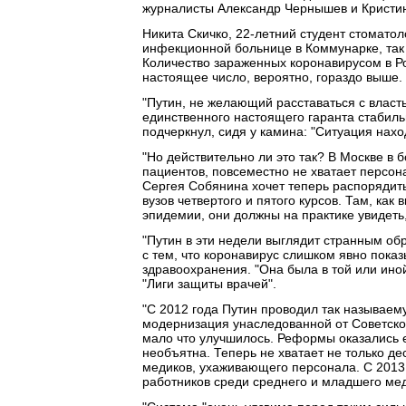
журналисты Александр Чернышев и Кристи
Никита Скичко, 22-летний студент стомато
инфекционной больнице в Коммунарке, так ж
Количество зараженных коронавирусом в Ро
настоящее число, вероятно, гораздо выше.
"Путин, не желающий расставаться с власт
единственного настоящего гаранта стабил
подчеркнул, сидя у камина: "Ситуация нах
"Но действительно ли это так? В Москве 
пациентов, повсеместно не хватает персо
Сергея Собянина хочет теперь распорядить
вузов четвертого и пятого курсов. Там, к
эпидемии, они должны на практике увидеть,
"Путин в эти недели выглядит странным об
с тем, что коронавирус слишком явно показ
здравоохранения. "Она была в той или ино
"Лиги защиты врачей".
"С 2012 года Путин проводил так называе
модернизация унаследованной от Советско
мало что улучшилось. Реформы оказались 
необъятна. Теперь не хватает не только д
медиков, ухаживающего персонала. С 2013 
работников среди среднего и младшего мед