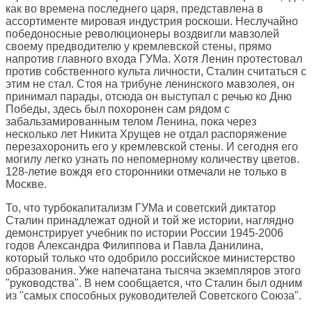
как во времена последнего царя, представлена в
ассортименте мировая индустрия роскоши. Неслучайно
победоносные революционеры воздвигли мавзолей
своему предводителю у кремлевской стены, прямо
напротив главного входа ГУМа. Хотя Ленин протестовал
против собственного культа личности, Сталин считаться с
этим не стал. Стоя на трибуне ленинского мавзолея, он
принимал парады, отсюда он выступал с речью ко Дню
Победы, здесь был похоронен сам рядом с
забальзамированным телом Ленина, пока через
несколько лет Никита Хрущев не отдал распоряжение
перезахоронить его у кремлевской стены. И сегодня его
могилу легко узнать по непомерному количеству цветов.
128-летие вождя его сторонники отмечали не только в
Москве.
То, что турбокапитализм ГУМа и советский диктатор
Сталин принадлежат одной и той же истории, наглядно
демонстрирует учебник по истории России 1945-2006
годов Александра Филиппова и Павла Данилина,
который только что одобрило российское министерство
образования. Уже напечатана тысяча экземпляров этого
"руководства". В нем сообщается, что Сталин был одним
из "самых способных руководителей Советского Союза".