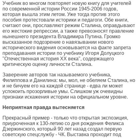
Учебник во многом повторяет новую книгу для учителей
по современной истории России 1945-2006 годов,
которая вышла этим летом. Уже тогда против этого
пособия протестовали историки и педагоги. Обе книги,
считают они, прославляют режим Сталина, оправдывают
его жестокие репрессии, а также превозносят правление
нынешнего президента Владимира Путина. Громко
высказанное подозрение о навязывании нового
исторического видения основывается на факте запрета
преподавания истории по учебнику Игоря Долуцкого
"Отечественная история ХХ века", содержащего
критическую оценку личности Сталина.
Заверение авторов так называемого учебника,
Филиппова и Данилина: мы, мол, не обеляем Сталина, но
и не бичуем его на каждой странице - едва ли может
успокоить прозорливые умы. Слишком уж очевидны
признаки искажения истории на официальном уровне.
Неприятная правда вытесняется
Прекрасный пример - только что открытая экспозиция,
приуроченная к 130-летию со дня рождения Феликса
Дзержинского, который 90 лет назад создал первую
советскую спецслужбу - ЧК. Выставка проходит под