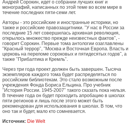
Андрей Сорокин, идет о собрании лучших книг и
монографий, написанных по этой теме во всем мире в
течение последних пяти-семи лет.
Авторы - это российские и иностранные историки, но
также и российские правозащитники. "У нас в России за
последние 15 лет совершилась архивная революция,
открылось множество прежде неизвестных фактов", -
говорит Сорокин. Первые тома антологии озаглавлены
"Красный террор", "Москва и Восточная Европа. Власть и
церковь на переломе сороковых и пятидесятых годов", а
также "Прибалтика и Кремль".
Через три года проект должен быть завершен. Тысяча
экземпляров каждого тома будет распределяться по
российским библиотекам. Это стало возможным после
учреждения Фонда Бориса Ельцина. Про учебник
"История России. 1945-2007" такого сказать пока нельзя.
В течение года он будет проходить апробацию в школах
пяти регионов и лишь после этого может быть
рекомендован для использования в школах. В том, что
оно так и будет, мало кто сомневается.
Источник:
Die Welt