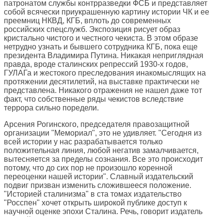
патронатом службы контрразведки ФСБ и представляет
собой всячески приукрашенную картину истории ЧК и ее
преемниц НКВД, КГБ, вплоть до современных
российских спецслужб. Экспозиция рисует образ
кристально чистого и честного чекиста. В этом образе
нетрудно узнать и бывшего сотрудника КГБ, пока еще
президента Владимира Путина. Никакая неприглядная
правда, вроде сталинских репрессий 1930-х годов,
ГУЛАГа и жестокого преследования инакомыслящих на
протяжении десятилетий, на выставке практически не
представлена. Никакого отражения не нашел даже тот
факт, что собственные ряды чекистов вследствие
террора сильно поредели.
Арсения Рогинского, председателя правозащитной
организации "Мемориал", это не удивляет. "Сегодня из
всей истории у нас разрабатывается только
положительная линия, любой негатив замалчивается,
вытесняется за пределы сознания. Все это происходит
потому, что до сих пор не произошло коренной
переоценки нашей истории". Славный издательский
подвиг призван изменить сложившееся положение.
"Историей сталинизма" в ста томах издательство
"Росспен" хочет открыть широкой публике доступ к
научной оценке эпохи Сталина. Речь, говорит издатель