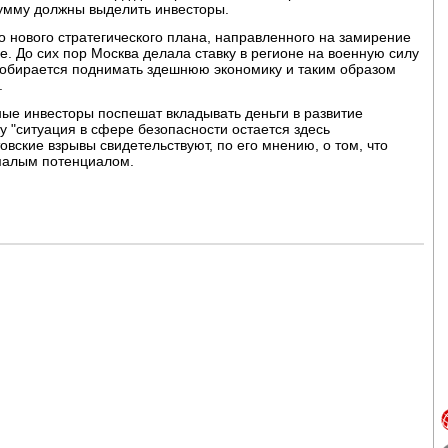
умму должны выделить инвесторы.
о нового стратегического плана, направленного на замирение
ье. До сих пор Москва делала ставку в регионе на военную силу
 собирается поднимать здешнюю экономику и таким образом
.
ые инвесторы поспешат вкладывать деньги в развитие
у "ситуация в сфере безопасности остается здесь
вские взрывы свидетельствуют, по его мнению, о том, что
малым потенциалом.