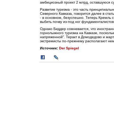
амбициозный проект 2 млрд, оставшуюся с
Развитие туризма - это часть принципиальн
Северного Кавказа, говорится далее в стат
- в основном, безуспешно. Теперь Кремль
выбить почву из-под ног фундаменталистов
Однако Биддер сомневается, что иностранн
горнолыжного туризма на Кавказе, поскольк
напряженной". Теракт в Домодедово и марто
экстремисты по-прежнему располагают не
Источник:
Der Spiegel