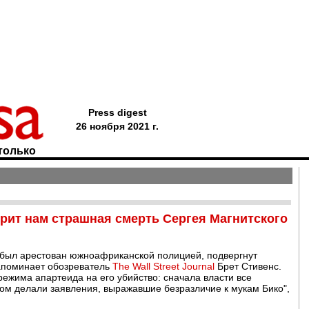
Press digest
26 ноября 2021 г.
только
орит нам страшная смерть Сергея Магнитского
о был арестован южноафриканской полицией, подвергнут
апоминает обозреватель
The Wall Street Journal
Брет Стивенс.
ежима апартеида на его убийство: сначала власти все
том делали заявления, выражавшие безразличие к мукам Бико",