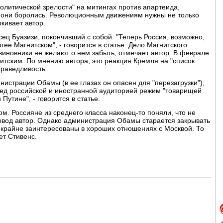
олитической зрелости" на митингах против апартеида,
м они боролись. Революционным движениям нужны не только
ркивает автор.
сец Буазизи, покончивший с собой. "Теперь Россия, возможно,
гее Магнитском", - говорится в статье. Дело Магнитского
 виновники не желают о нем забыть, отмечает автор. В феврале
итским. По мнению автора, это реакция Кремля на "список
праведливость.
истрации Обамы (в ее глазах он опасен для "перезагрузки"),
ред российской и иностранной аудиторией режим "товарищей
Путине", - говорится в статье.
ом. Россияне из среднего класса наконец-то поняли, что не
ывод автор. Однако администрация Обамы старается закрывать
А крайне заинтересованы в хороших отношениях с Москвой. То
ет Стивенс.