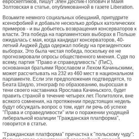
евроскептиков, пишут Элен Деспик-Попович и Майя
Золтовская в статье, опубликованной в газете
Liberation
.
Возьмите немного социальных обещаний, припудрите
ксенофобией и добавьте несколько добрых католических
примеров - и вы добьетесь возвращения консерваторов к
власти. Эта победа на парламентских выборах в Польше
ожидалась с мая, когда кандидат консерваторов, 40-
летний Анджей Дуда одержал победу на президентских
выборах. Это была чистая победа, поскольку ее не
прогнозировали опросы общественного мнения. Судя по
всему, партия "Право и справедливость" (ПиС),
основанная братьями Ярославом и Лехом Качиньскими,
может рассчитывать на 232 из 460 мест в национальном
парламенте. Если эти предположения подтвердятся, то
Беата Шидло, этнограф по образованию, выросшая в
тени своего наставника Ярослава Качиньского, будет
править страной в течение четырех лет. Политологи, вне
всякого сомнения, на протяжении предстоящих недель
будут обсуждать вопрос о том, идет ли речь об успехе
"Права и справедливости" или о поражении уходящей
либеральной коалиции "Гражданская платформа",
говорится в статье.
"Гражданская платформа" причастна к "польскому чуду":