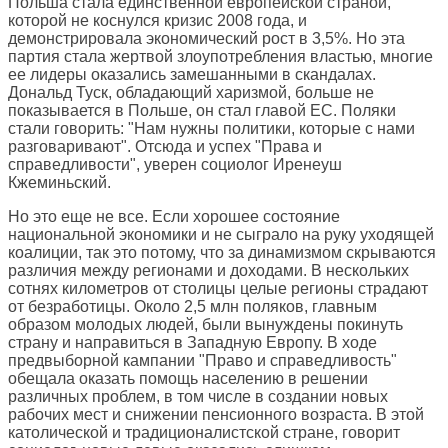
Польша стала единственной европейской страной,
которой не коснулся кризис 2008 года, и
демонстрировала экономический рост в 3,5%. Но эта
партия стала жертвой злоупотребления властью, многие
ее лидеры оказались замешанными в скандалах.
Дональд Туск, обладающий харизмой, больше не
показывается в Польше, он стал главой ЕС. Поляки
стали говорить: "Нам нужны политики, которые с нами
разговаривают". Отсюда и успех "Права и
справедливости", уверен социолог Иренеуш
Кжеминьский.
Но это еще не все. Если хорошее состояние
национальной экономики и не сыграло на руку уходящей
коалиции, так это потому, что за динамизмом скрываются
различия между регионами и доходами. В нескольких
сотнях километров от столицы целые регионы страдают
от безработицы. Около 2,5 млн поляков, главным
образом молодых людей, были вынуждены покинуть
страну и направиться в Западную Европу. В ходе
предвыборной кампании "Право и справедливость"
обещала оказать помощь населению в решении
различных проблем, в том числе в создании новых
рабочих мест и снижении пенсионного возраста. В этой
католической и традиционалистской стране, говорит