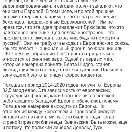
социолог, новые левые оказались слишком
европеизированными, и сегодня поляки заявляют, что
они сыты Европой. В том числе, и по этой причине
поляки отвергают, например, квоты на размещение
беженцев, предложенные Еврокомиссией: "Им не
нравится, что эта идея принадлежит Брюсселю, что это
навязанное решение. Для поляка иностранец - это,
прежде всего, оккупант, захватчик, будь то немец или
русский". Они не требуют выхода из Европейского союза,
как это делает "Национальный фронт" во Франции или
UKIP в Великобритании. ПиС просто отрицательно
относится к принятию евро. Одной из первых мер,
которые намерена принять Беата Шидло, станет
ликвидация бюро по подготовке вступления Польши в
зону единой валюты, пишут корреспонденты.
Польша в период 2014-2020 годов получит от Европы
82,5 млрд евро. Эта зависимость от европейских
структурных фондов, как и большое число поляков,
работающих в Западной Европе, объясняют, почему
Польша не намерена выходить из Европы. Но
отношения между Брюсселем и Варшавой рискуют
оставаться натянутыми, как это было в годы, когда
страной правили близнецы Качиньские. Быть может, еще
и потому, что польский либерал Дональд Туск,