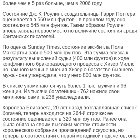
более чем в 5 раз больше, чем в 2006 году.
Состояние Дж. К. Роулинг, создательницы Гарри Поттера,
оценивается в 560 млн фунтов - в прошлом году оно
составляло 545 млн фунтов. Таким образом Роулинг
вновь заняла первое место по величине состояния среди
британских писателей.
По оценке Sunday Times, состояние экс-битла Пола
Маккартни равно 500 млн фунтов. Эта сумма близка к
результату вычислений судьи (400 млн фунтов) в ходе
конфликтного бракоразводного процесса с Хизер Миллс,
но намного меньше мнения Хизер о богатстве бывшего
мужа - она утверждала, что у него 800 млн фунтов.
В списке упоминаются чуть более 1 тыс. мужчин и 96
женщин. Из тысячи богатейших - 762 нажили свои
миллионы сами, а 238 унаследовали.
Королева Елизавета, 20 лет назад возглавлявшая список
богачей, теперь находится на 264-й строчке: ее
состояние оценивается в 320 млн фунтов. Ранее она
была обязана своим высоким местом стоимости
королевского собрания произведений искусства, но
теперь, в соответствии с новой методикой подсчетов, оно