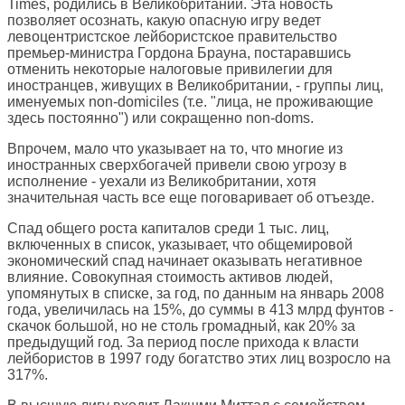
Times, родились в Великобритании. Эта новость
позволяет осознать, какую опасную игру ведет
левоцентристское лейбористское правительство
премьер-министра Гордона Брауна, постаравшись
отменить некоторые налоговые привилегии для
иностранцев, живущих в Великобритании, - группы лиц,
именуемых non-domiciles (т.е. "лица, не проживающие
здесь постоянно") или сокращенно non-doms.
Впрочем, мало что указывает на то, что многие из
иностранных сверхбогачей привели свою угрозу в
исполнение - уехали из Великобритании, хотя
значительная часть все еще поговаривает об отъезде.
Спад общего роста капиталов среди 1 тыс. лиц,
включенных в список, указывает, что общемировой
экономический спад начинает оказывать негативное
влияние. Совокупная стоимость активов людей,
упомянутых в списке, за год, по данным на январь 2008
года, увеличилась на 15%, до суммы в 413 млрд фунтов -
скачок большой, но не столь громадный, как 20% за
предыдущий год. За период после прихода к власти
лейбористов в 1997 году богатство этих лиц возросло на
317%.