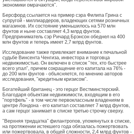
экономики омрачаются".
Берсфорд ссылается на пример сэра Филипа Грина с
супругой - миллиардеров, владеющих сетями розничных
магазинов. Их состояние уменьшилось на 570 млн
фунтов и ныне составляет 4,3 млрд фунтов.
Предприниматель сэр Ричард Брэнсон обеднел на 400
млн фунтов и теперь имеет 2,7 млрд фунтов.
Исследование также привлекает внимание к печальной
судьбе Винсента Ченгиза, инвестора и торговца
недвижимостью. Он включен в список "тех, кто быстрее
всего упал", причем сокращение его капитала на 76% -
до 200 млн фунтов - объясняется, по мнению авторов
исследования, "кредитным кризисом".
Богатейший британец - это герцог Вестминстерский.
Благодаря объектам недвижимости, входящим в его
"портфель" - в том числе первоклассным владениям в
центре Лондона - его капитал составляет 7 млрд фунтов,
а сам герцог занимает в списке третью строчку сверху.
"Верхняя тридцатка" филантропов, упомянутых в списке,
на протяжении истекшего года обязалась пожертвовать
или пожертвовала, в общей сложности, 2,4 млрд фунтов -