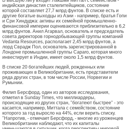
В высшую лигу входит Лакшми Миттал с семейством -
индийская династия сталелитейщиков, состояние
которой составляет 27,7 млрд фунтов. В списке есть и
другие богатые выходцы из Азии - например, братья Гопи
и Сри Хиндуджа: активы их семейной промышленно-
финансовой империи оцениваются приблизительно в 6,2
млрд фунтов. Анил Агарвал, основатель и председатель
совета директоров горнодобывающей группы компаний
Vedanta Resources, располагает 2,45 млрд фунтов, а
лорд Сврадж Пол, основатель зарегистрированной в
Лондоне промышленной группы Caparo, которая много
инвестирует в Индии, имеет около 1,5 млрд фунтов.
В списке 20 богатейших людей, рожденных или
проживающих в Великобритании, есть представители
ряда других стран, в том числе России, Норвегии и
Румынии.
Филип Берсфорд, один из авторов исследования,
отметил в Sunday Times, что миллиардеры,
происходящие из других стран, "богатеют быстрее" - это
касается, например, Миттала с семейством, состояние
которого за год выросло на 44%, если верить списку.
"Напротив, - отмечает Берсфорд, - многие из уроженцев
Великобритании наблюдают, что их капиталы
уменьшаются в ситуации, когда перспективы мировой