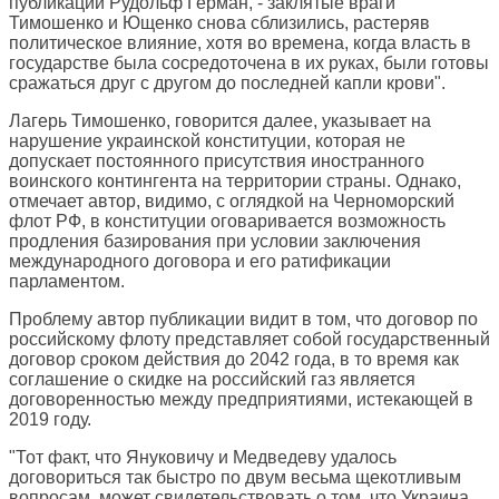
публикации Рудольф Герман, - заклятые враги
Тимошенко и Ющенко снова сблизились, растеряв
политическое влияние, хотя во времена, когда власть в
государстве была сосредоточена в их руках, были готовы
сражаться друг с другом до последней капли крови".
Лагерь Тимошенко, говорится далее, указывает на
нарушение украинской конституции, которая не
допускает постоянного присутствия иностранного
воинского контингента на территории страны. Однако,
отмечает автор, видимо, с оглядкой на Черноморский
флот РФ, в конституции оговаривается возможность
продления базирования при условии заключения
международного договора и его ратификации
парламентом.
Проблему автор публикации видит в том, что договор по
российскому флоту представляет собой государственный
договор сроком действия до 2042 года, в то время как
соглашение о скидке на российский газ является
договоренностью между предприятиями, истекающей в
2019 году.
"Тот факт, что Януковичу и Медведеву удалось
договориться так быстро по двум весьма щекотливым
вопросам, может свидетельствовать о том, что Украина