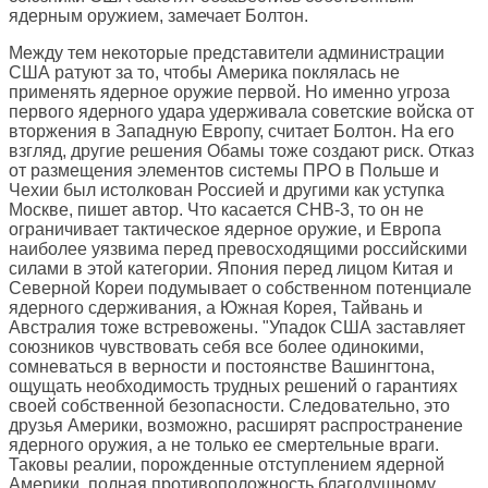
ядерным оружием, замечает Болтон.
Между тем некоторые представители администрации
США ратуют за то, чтобы Америка поклялась не
применять ядерное оружие первой. Но именно угроза
первого ядерного удара удерживала советские войска от
вторжения в Западную Европу, считает Болтон. На его
взгляд, другие решения Обамы тоже создают риск. Отказ
от размещения элементов системы ПРО в Польше и
Чехии был истолкован Россией и другими как уступка
Москве, пишет автор. Что касается СНВ-3, то он не
ограничивает тактическое ядерное оружие, и Европа
наиболее уязвима перед превосходящими российскими
силами в этой категории. Япония перед лицом Китая и
Северной Кореи подумывает о собственном потенциале
ядерного сдерживания, а Южная Корея, Тайвань и
Австралия тоже встревожены. "Упадок США заставляет
союзников чувствовать себя все более одинокими,
сомневаться в верности и постоянстве Вашингтона,
ощущать необходимость трудных решений о гарантиях
своей собственной безопасности. Следовательно, это
друзья Америки, возможно, расширят распространение
ядерного оружия, а не только ее смертельные враги.
Таковы реалии, порожденные отступлением ядерной
Америки, полная противоположность благодушному