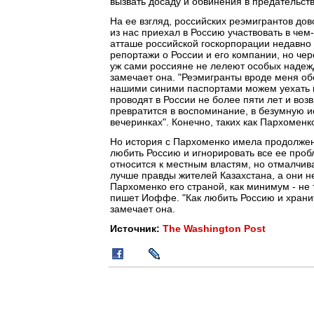
вызвать досаду и обвинения в предательст
На ее взгляд, российских реэмигрантов дов
из нас приехал в Россию участвовать в че
атташе российской госкорпорации недавно 
репортажи о России и его компании, но чер
уж сами россияне не лелеют особых надежд
замечает она. "Реэмигранты вроде меня обо
нашими синими паспортами можем уехать к
проводят в России не более пяти лет и во
превратится в воспоминание, в безумную и
вечеринках". Конечно, таких как Пархоменко
Но история с Пархоменко имела продолжен
любить Россию и игнорировать все ее пробл
относится к местным властям, но отмалчива
лучше правды жителей Казахстана, а они не
Пархоменко его страной, как минимум - не т
пишет Иоффе. "Как любить Россию и хранит
замечает она.
Источник:
The Washington Post