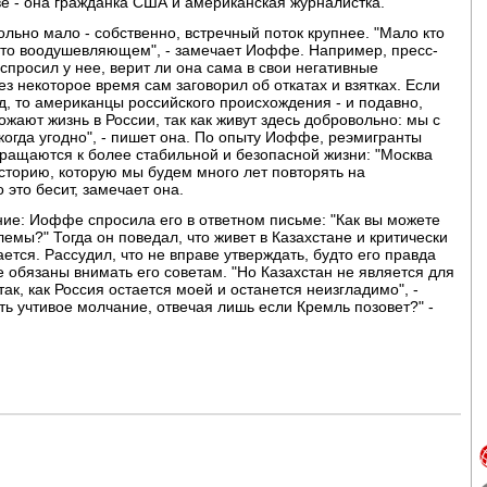
ве - она гражданка США и американская журналистка.
ольно мало - собственно, встречный поток крупнее. "Мало кто
м-то воодушевляющем", - замечает Иоффе. Например, пресс-
спросил у нее, верит ли она сама в свои негативные
ез некоторое время сам заговорил об откатах и взятках. Если
, то американцы российского происхождения - и подавно,
жают жизнь в России, так как живут здесь добровольно: мы с
огда угодно", - пишет она. По опыту Иоффе, реэмигранты
звращаются к более стабильной и безопасной жизни: "Москва
сторию, которую мы будем много лет повторять на
 это бесит, замечает она.
ие: Иоффе спросила его в ответном письме: "Как вы можете
емы?" Тогда он поведал, что живет в Казахстане и критически
ется. Рассудил, что не вправе утверждать, будто его правда
 обязаны внимать его советам. "Но Казахстан не является для
ак, как Россия остается моей и останется неизгладимо", -
ь учтивое молчание, отвечая лишь если Кремль позовет?" -