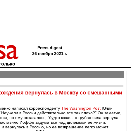
Press digest
26 ноября 2021 г.
только
хождения вернулась в Москву со смешанными
оменко написал корреспонденту
The Washington Post
Юлии
"Неужели в России действительно все так плохо?" Он заметил,
ся, но ему показалось, "будто какая-то грубая сила вернула
о заставило Иоффе задуматься над дилеммой ее жизни:
 и вернулась в Россию, но ее возвращение легко может