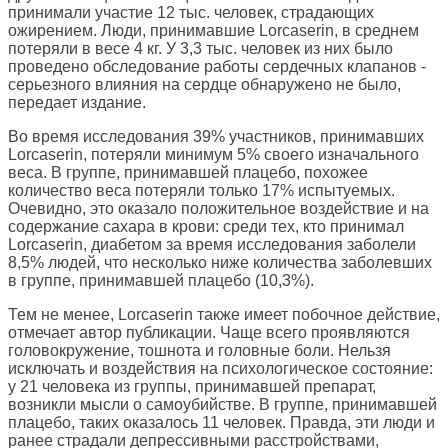
принимали участие 12 тыс. человек, страдающих
ожирением. Люди, принимавшие Lorcaserin, в среднем
потеряли в весе 4 кг. У 3,3 тыс. человек из них было
проведено обследование работы сердечных клапанов -
серьезного влияния на сердце обнаружено не было,
передает издание.
Во время исследования 39% участников, принимавших
Lorcaserin, потеряли минимум 5% своего изначального
веса. В группе, принимавшей плацебо, похожее
количество веса потеряли только 17% испытуемых.
Очевидно, это оказало положительное воздействие и на
содержание сахара в крови: среди тех, кто принимал
Lorcaserin, диабетом за время исследования заболели
8,5% людей, что несколько ниже количества заболевших
в группе, принимавшей плацебо (10,3%).
Тем не менее, Lorcaserin также имеет побочное действие,
отмечает автор публикации. Чаще всего проявляются
головокружение, тошнота и головные боли. Нельзя
исключать и воздействия на психологическое состояние:
у 21 человека из группы, принимавшей препарат,
возникли мысли о самоубийстве. В группе, принимавшей
плацебо, таких оказалось 11 человек. Правда, эти люди и
ранее страдали депрессивными расстройствами,