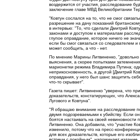
воздержится от участия, расследование буд
заключение главе МВД Великобритании Тер
"Ковтун сослался на то, что не смог связа
разрешение на дачу показаний британскому
в интервью: "То, что сделали Дмитрий Ковт
законами и доступом к материалам расслед
глупое оправдание, которое ничего не значи
если бы смог связаться со следователем и
может сообщить, а что - нет.
По мнению Марины Литвиненко, "довольно 
выяснения, а скорее попытками затемнения 
марионетки режима Владимира Путина; одн
неприкосновенность, а другой [Дмитрий Ков
оправдания, у него был шанс защитить себя,
что-то скрывает".
Газета пишет: Литвиненко "уверена, что п
доказательств, констатирующих, что Алек
Лугового и Ковтуна".
"Я обращаю внимание на расследование по
двумя подозреваемыми к убийству. Если он
боятся настаивать на своей невиновности 
Литвиненко. Она добавила, что "участие Ков
изменило, потому что на пресс-конференци
для всех доказательств, которые его изобли
встречи с покойным", напоминает издание.