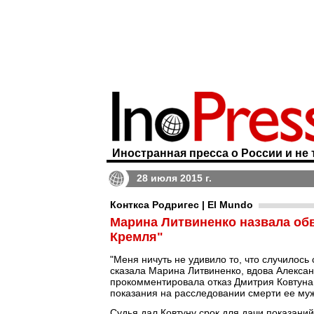
Иностранная пресса о России и не 
28 июля 2015 г.
Конткса Родригес | El Mundo
Марина Литвиненко назвала об
Кремля"
"Меня ничуть не удивило то, что случилось 
сказала Марина Литвиненко, вдова Алекса
прокомментировала отказ Дмитрия Ковтуна,
показания на расследовании смерти ее муж
Судья дал Ковтуну срок для дачи показаний