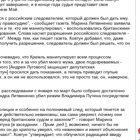
ет завершено, и в конце года судья представит свое
езе Мэй.
ться с российским следователем, который должен был дать ему
 правосудию", - сообщает газета. Марина Литвиненко заявила
ун и те, кто им манипулировал, - воспользовались британскими
ования. Слова насчет разрешения российского следователя -
т". Между тем, как пишет газета, Ковтун добавил, что, даже
 получить разрешение, следователь должен был решать, что он
очевидно, что Кремль манипулирует всем процессом
того, кто и за что убил моего мужа; двое подозреваемых -
ого [Андрея Лугового] защищает депутатская
тун] просился дать показания, а теперь приводит глупые
 а он им не воспользовался, это не просто так, он, наверное,
ри расследовании с января по март было собрано достаточно
сандра Литвиненко убил режим Владимира Путина посредством
лиции и особенно на полониевый след, который тянется за
и действительно невиновны, как сами уверяют, почему они
перед британским судом и законом?" - говорит Марина
туна [в заседании. -
Прим. ред.
], возможно, ничего бы не
ях он до хрипоты уверял, что невиновен и имеет объяснения
чают". Ковтун "утверждает, что облучился радиацией ввиду