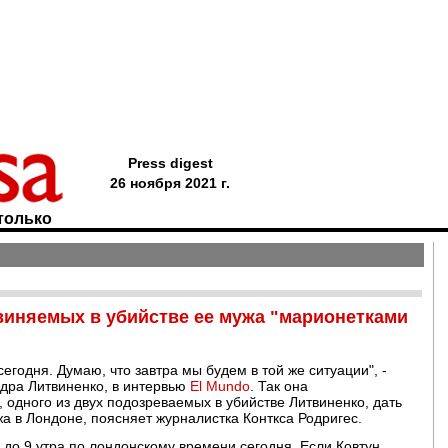
Press digest
26 ноября 2021 г.
только
виняемых в убийстве ее мужа "марионетками
сегодня. Думаю, что завтра мы будем в той же ситуации", -
ндра Литвиненко, в интервью
El Mundo
. Так она
 одного из двух подозреваемых в убийстве Литвиненко, дать
а в Лондоне, поясняет журналистка Конткса Родригес.
 до 9 утра по лондонскому времени сегодня. Если Ковтун