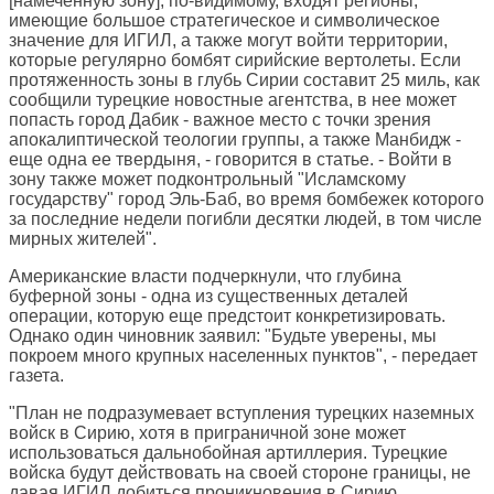
[намеченную зону], по-видимому, входят регионы,
имеющие большое стратегическое и символическое
значение для ИГИЛ, а также могут войти территории,
которые регулярно бомбят сирийские вертолеты. Если
протяженность зоны в глубь Сирии составит 25 миль, как
сообщили турецкие новостные агентства, в нее может
попасть город Дабик - важное место с точки зрения
апокалиптической теологии группы, а также Манбидж -
еще одна ее твердыня, - говорится в статье. - Войти в
зону также может подконтрольный "Исламскому
государству" город Эль-Баб, во время бомбежек которого
за последние недели погибли десятки людей, в том числе
мирных жителей".
Американские власти подчеркнули, что глубина
буферной зоны - одна из существенных деталей
операции, которую еще предстоит конкретизировать.
Однако один чиновник заявил: "Будьте уверены, мы
покроем много крупных населенных пунктов", - передает
газета.
"План не подразумевает вступления турецких наземных
войск в Сирию, хотя в приграничной зоне может
использоваться дальнобойная артиллерия. Турецкие
войска будут действовать на своей стороне границы, не
давая ИГИЛ добиться проникновения в Сирию