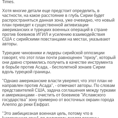
Times
.
Хотя многие детали еще предстоит определить, в
частности, на какое расстояние в глубь Сирии будет
распространяться данная зона, уже очевидно, что новый
план приведет к существенной активизации
американских и турецких военных операций в стране
против боевиков ИГИЛ и усилению взаимодействия
США с сирийскими повстанцами на местах, указывают
авторы.
Турецкие чиновники и лидеры сирийской оппозиции
говорят, что этот план почти равноценен "призу", который
они давно стремились получить в качестве инструмента
в борьбе против Асада, - бесполетной зонаев Сирии
вдоль турецкой границы.
"Однако американские власти уверяют, что этот план не
направлен против Асада", - отмечают авторы. По словам
представителей США, задача соглашения между турками
и американцами - очистить от боевиков "Исламского
государства" зону примерно от восточных окраин города
Алеппо до реки Евфрат.
"Это амбициозная военная цель, потому что в