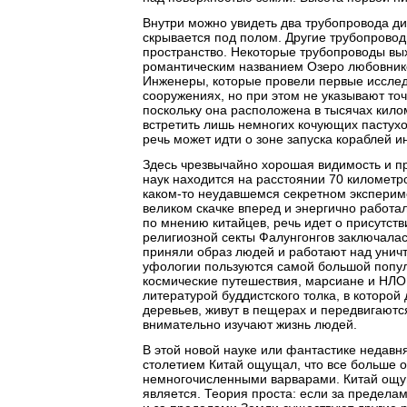
Внутри можно увидеть два трубопровода ди
скрывается под полом. Другие трубопрово
пространство. Некоторые трубопроводы вых
романтическим названием Озеро любовнико
Инженеры, которые провели первые исследо
сооружениях, но при этом не указывают точ
поскольку она расположена в тысячах кил
встретить лишь немногих кочующих пастух
речь может идти о зоне запуска кораблей 
Здесь чрезвычайно хорошая видимость и пр
наук находится на расстоянии 70 километро
каком-то неудавшемся секретном эксперим
великом скачке вперед и энергично работа
по мнению китайцев, речь идет о присутст
религиозной секты Фалунгонгов заключалась
приняли образ людей и работают над унич
уфологии пользуются самой большой попул
космические путешествия, марсиане и НЛО
литературой буддистского толка, в которой 
деревьев, живут в пещерах и передвигаютс
внимательно изучают жизнь людей.
В этой новой науке или фантастике недавн
столетием Китай ощущал, что все больше о
немногочисленными варварами. Китай ощущ
является. Теория проста: если за пределам