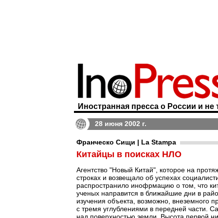
Иностранная пресса о России и не 
28 июня 2002 г.
Франческо Сищи | La Stampa
Китайцы в поисках НЛО
Агентство "Новый Китай", которое на прот
строках и возвещало об успехах социалист
распространило инофрмацию о том, что кит
ученых направится в ближайшие дни в райо
изучения объекта, возможно, внеземного п
с тремя углублениями в передней части. С
над поверхностью земли. Высота первой ни