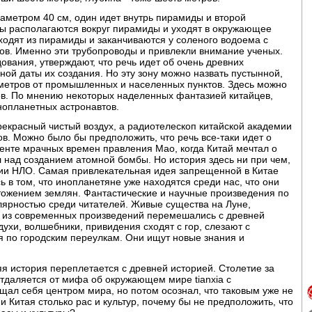
аметром 40 см, один идет внутрь пирамиды и второй
ды располагаются вокруг пирамиды и уходят в окружающее
одят из пирамиды и заканчиваются у соленого водоема с
в. Именно эти трубопроводы и привлекли внимание ученых.
вания, утверждают, что речь идет об очень древних
ной даты их создания. Но эту зону можно назвать пустынной,
ометров от промышленных и населенных пунктов. Здесь можно
ов. По мнению некоторых наделенных фантазией китайцев,
инопланетных астронавтов.
екрасный чистый воздух, а радиотелескоп китайской академии
в. Можно было бы предположить, что речь все-таки идет о
енте мрачных времен правления Мао, когда Китай мечтал о
л над созданием атомной бомбы. Но история здесь ни при чем,
вии НЛО. Самая привлекательная идея запрещенной в Китае
 в том, что инопланетяне уже находятся среди нас, что они
тожением землян. Фантастические и научные произведения по
ярностью среди читателей. Живые существа на Луне,
 из современных произведений перемешались с древней
духи, волшебники, привидения сходят с гор, слезают с
я по городским переулкам. Они ищут новые знания и
яя история переплетается с древней историей. Столетие за
тдаляется от мифа об окружающем мире tianxia с
ал себя центром мира, но потом осознал, что таковым уже не
и Китая столько рас и культур, почему бы не предположить, что