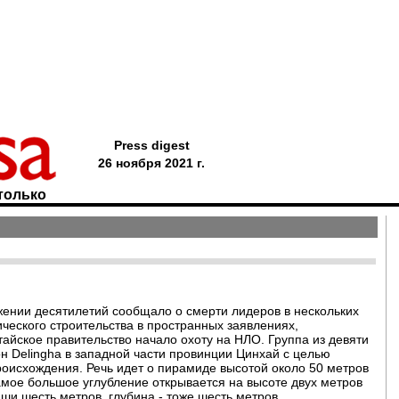
Press digest
26 ноября 2021 г.
только
яжении десятилетий сообщало о смерти лидеров в нескольких
ического строительства в пространных заявлениях,
айское правительство начало охоту на НЛО. Группа из девяти
н Delingha в западной части провинции Цинхай с целью
роисхождения. Речь идет о пирамиде высотой около 50 метров
амое большое углубление открывается на высоте двух метров
ши шесть метров, глубина - тоже шесть метров.