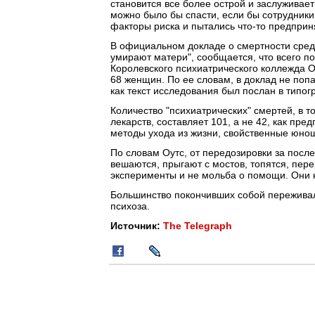
становится все более острой и заслуживае
можно было бы спасти, если бы сотрудник
факторы риска и пытались что-то предприн
В официальном докладе о смертности среди
умирают матери", сообщается, что всего п
Королевского психиатрического коллежда О
68 женщин. По ее словам, в доклад не попа
как текст исследования был послан в типо
Количество "психиатрических" смертей, в т
лекарств, составляет 101, а не 42, как п
методы ухода из жизни, свойственные юно
По словам Оутс, от передозировки за посл
вешаются, прыгают с мостов, топятся, пер
эксперименты и не мольба о помощи. Они н
Большинство покончивших собой переживал
психоза.
Источник:
The Telegraph