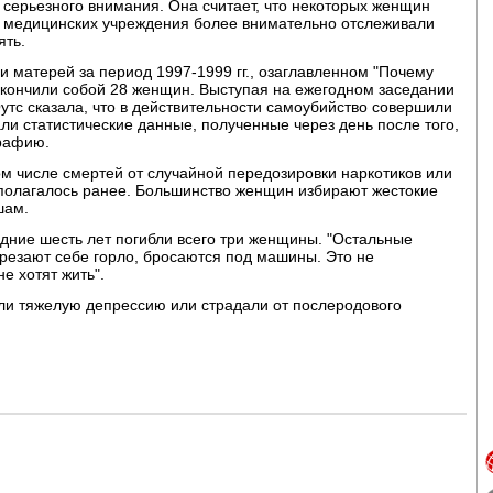
т серьезного внимания. Она считает, что некоторых женщин
и медицинских учреждения более внимательно отслеживали
ять.
 матерей за период 1997-1999 гг., озаглавленном "Почему
окончили собой 28 женщин. Выступая на ежегодном заседании
утс сказала, что в действительности самоубийство совершили
ли статистические данные, полученные через день после того,
графию.
ом числе смертей от случайной передозировки наркотиков или
редполагалось ранее. Большинство женщин избирают жестокие
шам.
едние шесть лет погибли всего три женщины. "Остальные
ерезают себе горло, бросаются под машины. Это не
е хотят жить".
и тяжелую депрессию или страдали от послеродового