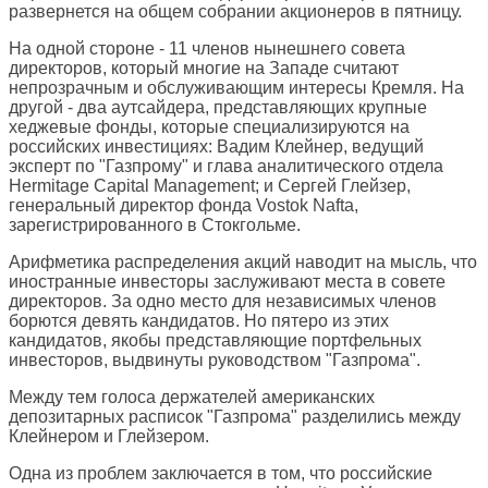
развернется на общем собрании акционеров в пятницу.
На одной стороне - 11 членов нынешнего совета
директоров, который многие на Западе считают
непрозрачным и обслуживающим интересы Кремля. На
другой - два аутсайдера, представляющих крупные
хеджевые фонды, которые специализируются на
российских инвестициях: Вадим Клейнер, ведущий
эксперт по "Газпрому" и глава аналитического отдела
Hermitage Capital Management; и Сергей Глейзер,
генеральный директор фонда Vostok Nafta,
зарегистрированного в Стокгольме.
Арифметика распределения акций наводит на мысль, что
иностранные инвесторы заслуживают места в совете
директоров. За одно место для независимых членов
борются девять кандидатов. Но пятеро из этих
кандидатов, якобы представляющие портфельных
инвесторов, выдвинуты руководством "Газпрома".
Между тем голоса держателей американских
депозитарных расписок "Газпрома" разделились между
Клейнером и Глейзером.
Одна из проблем заключается в том, что российские