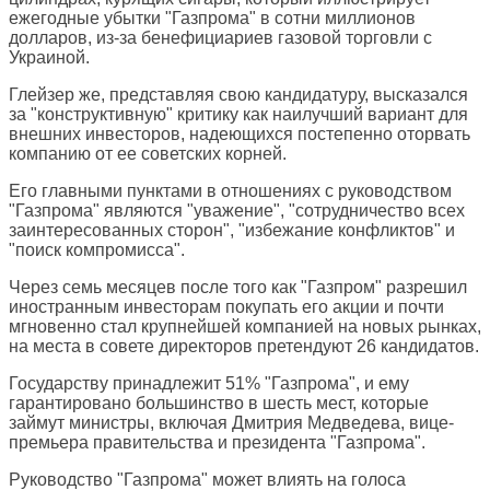
ежегодные убытки "Газпрома" в сотни миллионов
долларов, из-за бенефициариев газовой торговли с
Украиной.
Глейзер же, представляя свою кандидатуру, высказался
за "конструктивную" критику как наилучший вариант для
внешних инвесторов, надеющихся постепенно оторвать
компанию от ее советских корней.
Его главными пунктами в отношениях с руководством
"Газпрома" являются "уважение", "сотрудничество всех
заинтересованных сторон", "избежание конфликтов" и
"поиск компромисса".
Через семь месяцев после того как "Газпром" разрешил
иностранным инвесторам покупать его акции и почти
мгновенно стал крупнейшей компанией на новых рынках,
на места в совете директоров претендуют 26 кандидатов.
Государству принадлежит 51% "Газпрома", и ему
гарантировано большинство в шесть мест, которые
займут министры, включая Дмитрия Медведева, вице-
премьера правительства и президента "Газпрома".
Руководство "Газпрома" может влиять на голоса