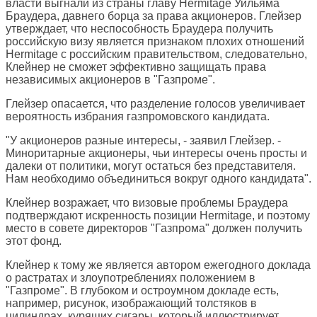
власти выгнали из страны главу Hermitage Уильяма
Браудера, давнего борца за права акционеров. Глейзер
утверждает, что неспособность Браудера получить
российскую визу является признаком плохих отношений
Hermitage с российским правительством, следовательно,
Клейнер не сможет эффективно защищать права
независимых акционеров в "Газпроме".
Глейзер опасается, что разделение голосов увеличивает
вероятность избрания газпромовского кандидата.
"У акционеров разные интересы, - заявил Глейзер. -
Миноритарные акционеры, чьи интересы очень просты и
далеки от политики, могут остаться без представителя.
Нам необходимо объединиться вокруг одного кандидата".
Клейнер возражает, что визовые проблемы Браудера
подтверждают искренность позиции Hermitage, и поэтому
место в совете директоров "Газпрома" должен получить
этот фонд.
Клейнер к тому же является автором ежегодного доклада
о растратах и злоупотреблениях положением в
"Газпроме". В глубоком и остроумном докладе есть,
например, рисунок, изображающий толстяков в
цилиндрах, курящих сигары, который иллюстрирует