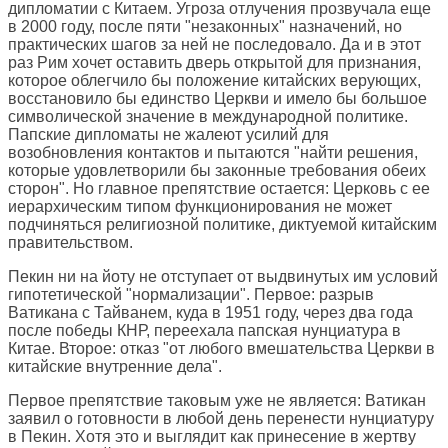
дипломатии с Китаем. Угроза отлучения прозвучала еще
в 2000 году, после пяти "незаконных" назначений, но
практических шагов за ней не последовало. Да и в этот
раз Рим хочет оставить дверь открытой для признания,
которое облегчило бы положение китайских верующих,
восстановило бы единство Церкви и имело бы большое
символической значение в международной политике.
Папские дипломаты не жалеют усилий для
возобновления контактов и пытаются "найти решения,
которые удовлетворили бы законные требования обеих
сторон". Но главное препятствие остается: Церковь с ее
иерархическим типом функционирования не может
подчиняться религиозной политике, диктуемой китайским
правительством.
Пекин ни на йоту не отступает от выдвинутых им условий
гипотетической "нормализации". Первое: разрыв
Ватикана с Тайванем, куда в 1951 году, через два года
после победы КНР, переехала папская нунциатура в
Китае. Второе: отказ "от любого вмешательства Церкви в
китайские внутренние дела".
Первое препятствие таковым уже не является: Ватикан
заявил о готовности в любой день перенести нунциатуру
в Пекин. Хотя это и выглядит как принесение в жертву