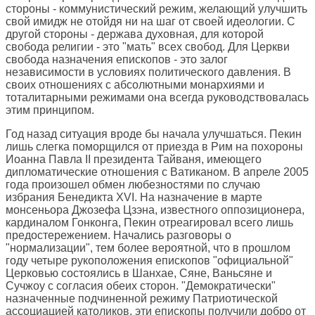
стороны - коммунистический режим, желающий улучшить
свой имидж не отойдя ни на шаг от своей идеологии. С
другой стороны - держава духовная, для которой
свобода религии - это "мать" всех свобод. Для Церкви
свобода назначения епископов - это залог
независимости в условиях политического давления. В
своих отношениях с абсолютными монархиями и
тоталитарными режимами она всегда руководствовалась
этим принципом.
Год назад ситуация вроде бы начала улучшаться. Пекин
лишь слегка поморщился от приезда в Рим на похороны
Иоанна Павла II президента Тайваня, имеющего
дипломатические отношения с Ватиканом. В апреле 2005
года произошел обмен любезностями по случаю
избрания Бенедикта XVI. На назначение в марте
монсеньора Джозефа Цзэна, известного оппозиционера,
кардиналом Гонконга, Пекин отреагировал всего лишь
предостережением. Начались разговоры о
"нормализации", тем более вероятной, что в прошлом
году четыре рукоположения епископов "официальной"
Церковью состоялись в Шанхае, Сяне, Ваньсяне и
Сучжоу с согласия обеих сторон. "Демократически"
назначенные подчиненной режиму Патриотической
ассоциацией католиков, эти епископы получили добро от