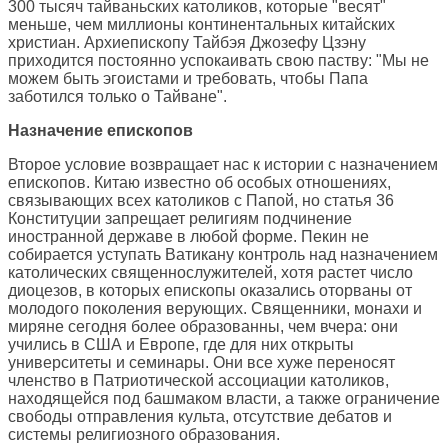
300 тысяч тайваньских католиков, которые "весят"
меньше, чем миллионы континентальных китайских
христиан. Архиепископу Тайбэя Джозефу Цзэну
приходится постоянно успокаивать свою паству: "Мы не
можем быть эгоистами и требовать, чтобы Папа
заботился только о Тайване".
Назначение епископов
Второе условие возвращает нас к истории с назначением
епископов. Китаю известно об особых отношениях,
связывающих всех католиков с Папой, но статья 36
Конституции запрещает религиям подчинение
иностранной державе в любой форме. Пекин не
собирается уступать Ватикану контроль над назначением
католических священнослужителей, хотя растет число
диоцезов, в которых епископы оказались оторваны от
молодого поколения верующих. Священники, монахи и
миряне сегодня более образованны, чем вчера: они
учились в США и Европе, где для них открыты
университеты и семинары. Они все хуже переносят
членство в Патриотической ассоциации католиков,
находящейся под башмаком власти, а также ограничение
свободы отправления культа, отсутствие дебатов и
системы религиозного образования.