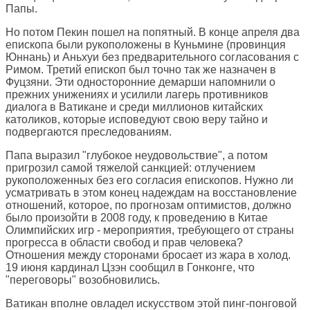
Папы.
Но потом Пекин пошел на попятный. В конце апреля два
епископа были рукоположены в Куньмине (провинция
Юннань) и Аньхуи без предварительного согласования с
Римом. Третий епископ был точно так же назначен в
Фуцзяни. Эти односторонние демарши напомнили о
прежних унижениях и усилили лагерь противников
диалога в Ватикане и среди миллионов китайских
католиков, которые исповедуют свою веру тайно и
подвергаются преследованиям.
Папа выразил "глубокое неудовольствие", а потом
пригрозил самой тяжелой санкцией: отлучением
рукоположенных без его согласия епископов. Нужно ли
усматривать в этом конец надеждам на восстановление
отношений, которое, по прогнозам оптимистов, должно
было произойти в 2008 году, к проведению в Китае
Олимпийских игр - мероприятия, требующего от страны
прогресса в области свобод и прав человека?
Отношения между сторонами бросает из жара в холод.
19 июня кардинал Цзэн сообщил в Гонконге, что
"переговоры" возобновились.
Ватикан вполне овладел искусством этой пинг-понговой