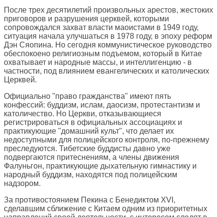
После трех десятилетий произвольных арестов, жестоких
приговоров и разрушения церквей, которыми
сопровождался захват власти маоистами в 1949 году,
ситуация начала улучшаться в 1978 году, в эпоху реформ
Дэн Сяопина. Но сегодня коммунистическое руководство
обеспокоено религиозным подъемом, который в Китае
охватывает и народные массы, и интеллигенцию - в
частности, под влиянием евангелических и католических
Церквей.
Официально "право гражданства" имеют пять
конфессий: буддизм, ислам, даосизм, протестантизм и
католичество. Но Церкви, отказывающиеся
регистрироваться в официальных ассоциациях и
практикующие "домашний культ", что делает их
недоступными для полицейского контроля, по-прежнему
преследуются. Тибетские буддисты давно уже
подвергаются притеснениям, а члены движения
Фалуньгон, практикующие дыхательную гимнастику и
народный буддизм, находятся под полицейским
надзором.
За противостоянием Пекина с Бенедиктом XVI,
сделавшим сближение с Китаем одним из приоритетных