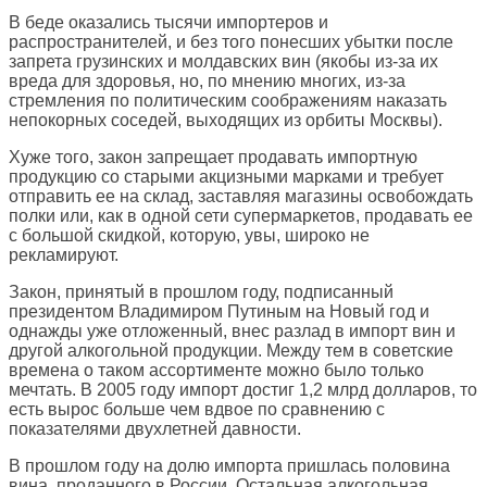
В беде оказались тысячи импортеров и
распространителей, и без того понесших убытки после
запрета грузинских и молдавских вин (якобы из-за их
вреда для здоровья, но, по мнению многих, из-за
стремления по политическим соображениям наказать
непокорных соседей, выходящих из орбиты Москвы).
Хуже того, закон запрещает продавать импортную
продукцию со старыми акцизными марками и требует
отправить ее на склад, заставляя магазины освобождать
полки или, как в одной сети супермаркетов, продавать ее
с большой скидкой, которую, увы, широко не
рекламируют.
Закон, принятый в прошлом году, подписанный
президентом Владимиром Путиным на Новый год и
однажды уже отложенный, внес разлад в импорт вин и
другой алкогольной продукции. Между тем в советские
времена о таком ассортименте можно было только
мечтать. В 2005 году импорт достиг 1,2 млрд долларов, то
есть вырос больше чем вдвое по сравнению с
показателями двухлетней давности.
В прошлом году на долю импорта пришлась половина
вина, проданного в России. Остальная алкогольная