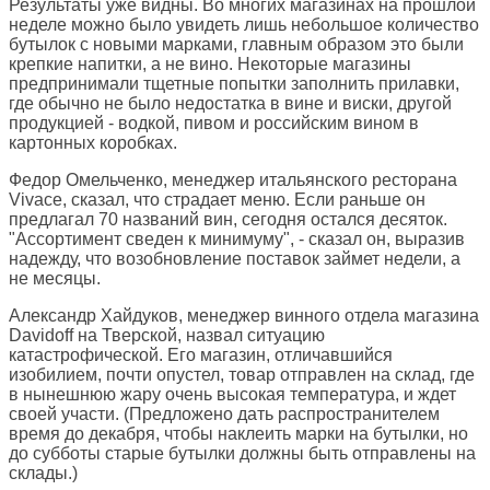
Результаты уже видны. Во многих магазинах на прошлой
неделе можно было увидеть лишь небольшое количество
бутылок с новыми марками, главным образом это были
крепкие напитки, а не вино. Некоторые магазины
предпринимали тщетные попытки заполнить прилавки,
где обычно не было недостатка в вине и виски, другой
продукцией - водкой, пивом и российским вином в
картонных коробках.
Федор Омельченко, менеджер итальянского ресторана
Vivace, сказал, что страдает меню. Если раньше он
предлагал 70 названий вин, сегодня остался десяток.
"Ассортимент сведен к минимуму", - сказал он, выразив
надежду, что возобновление поставок займет недели, а
не месяцы.
Александр Хайдуков, менеджер винного отдела магазина
Davidoff на Тверской, назвал ситуацию
катастрофической. Его магазин, отличавшийся
изобилием, почти опустел, товар отправлен на склад, где
в нынешнюю жару очень высокая температура, и ждет
своей участи. (Предложено дать распространителем
время до декабря, чтобы наклеить марки на бутылки, но
до субботы старые бутылки должны быть отправлены на
склады.)