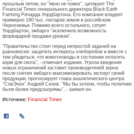
прошлым летом, он "явно не помог", цитирует The
Financial Times генерального директора Black Earth
Farming Ричарда Уордбартона. Его компания владеет
примерно 180 тыс. гектаров земли в российском
Черноземье. Помимо всего остального, сетует
Уордбартон, эмбарго "исключило возможность
форвардной продажи урожая".
"Правительство стоит перед непростой задачей на
равновесие: защитить интересы хлеборобов и вместе с
тем убедиться, что животноводы в состоянии оплатить
корм для скота", - отмечает издание. Угроза введения
новых ограничений заставит производителей зерна
после снятия эмбарго максимизировать экспорт своей
продукции, прогнозирует глава аналитического центра
"СовЭкон" Андрей Сизов. "Мы бы хотели, чтобы политики
были более предсказуемы", - заявил он.
Источник:
Financial Times