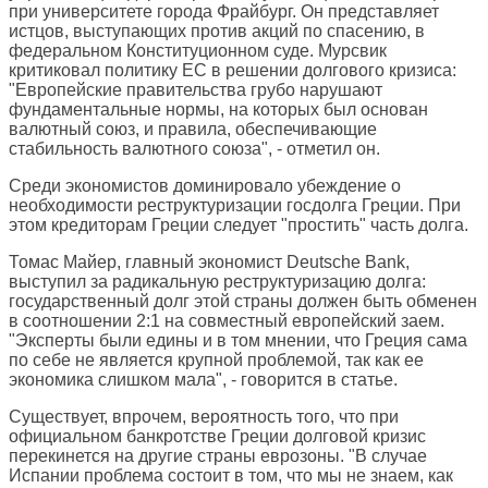
при университете города Фрайбург. Он представляет
истцов, выступающих против акций по спасению, в
федеральном Конституционном суде. Мурсвик
критиковал политику ЕС в решении долгового кризиса:
"Европейские правительства грубо нарушают
фундаментальные нормы, на которых был основан
валютный союз, и правила, обеспечивающие
стабильность валютного союза", - отметил он.
Среди экономистов доминировало убеждение о
необходимости реструктуризации госдолга Греции. При
этом кредиторам Греции следует "простить" часть долга.
Томас Майер, главный экономист Deutsche Bank,
выступил за радикальную реструктуризацию долга:
государственный долг этой страны должен быть обменен
в соотношении 2:1 на совместный европейский заем.
"Эксперты были едины и в том мнении, что Греция сама
по себе не является крупной проблемой, так как ее
экономика слишком мала", - говорится в статье.
Существует, впрочем, вероятность того, что при
официальном банкротстве Греции долговой кризис
перекинется на другие страны еврозоны. "В случае
Испании проблема состоит в том, что мы не знаем, как