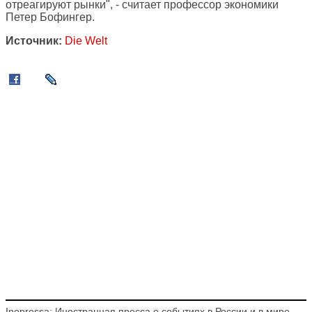
отреагируют рынки", - считает профессор экономики
Петер Бофингер.
Источник:
Die Welt
Inopressa: Иностранная пресса о событиях в России и в мире