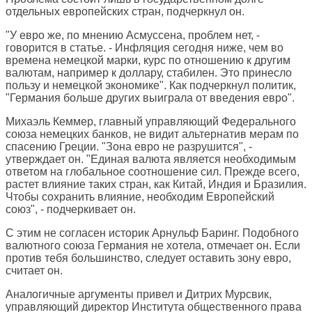
отдельных европейских стран, подчеркнул он.
"У евро же, по мнению Асмуссена, проблем нет, -
говорится в статье. - Инфляция сегодня ниже, чем во
времена немецкой марки, курс по отношению к другим
валютам, например к доллару, стабилен. Это принесло
пользу и немецкой экономике". Как подчеркнул политик,
"Германия больше других выиграла от введения евро".
Михаэль Кеммер, главный управляющий Федерального
союза немецких банков, не видит альтернатив мерам по
спасению Греции. "Зона евро не разрушится", -
утверждает он. "Единая валюта является необходимым
ответом на глобальное соотношение сил. Прежде всего,
растет влияние таких стран, как Китай, Индия и Бразилия.
Чтобы сохранить влияние, необходим Европейский
союз", - подчеркивает он.
С этим не согласен историк Арнульф Баринг. Подобного
валютного союза Германия не хотела, отмечает он. Если
против тебя большинство, следует оставить зону евро,
считает он.
Аналогичные аргументы привел и Дитрих Мурсвик,
управляющий директор Института общественного права