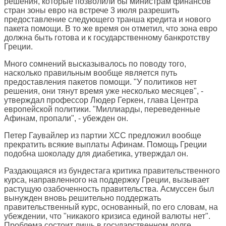
решения, которые позволили бы министрам финансов
стран зоны евро на встрече 3 июля разрешить
предоставление следующего транша кредита и нового
пакета помощи. В то же время он отметил, что зона евро
должна быть готова и к государственному банкротству
Греции.
Много сомнений высказывалось по поводу того,
насколько правильным вообще является путь
предоставления пакетов помощи. "У политиков нет
решения, они тянут время уже несколько месяцев", -
утверждал профессор Людер Геркен, глава Центра
европейской политики. "Миллиарды, переведенные
Афинам, пропали", - убежден он.
Петер Гаувайлер из партии ХСС предложил вообще
прекратить всякие выплаты Афинам. Помощь Греции
подобна шоколаду для диабетика, утверждал он.
Раздающаяся из бундестага критика правительственного
курса, направленного на поддержку Греции, вызывает
растущую озабоченность правительства. Асмуссен был
вынужден вновь решительно поддержать
правительственный курс, основанный, по его словам, на
убеждении, что "никакого кризиса единой валюты нет".
Проблема состоит лишь в государственном долге