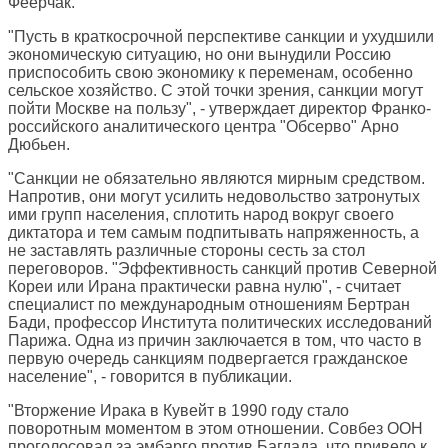
Феерчак.
"Пусть в краткосрочной перспективе санкции и ухудшили
экономическую ситуацию, но они вынудили Россию
приспособить свою экономику к переменам, особенно
сельское хозяйство. С этой точки зрения, санкции могут
пойти Москве на пользу", - утверждает директор Франко-
российского аналитического центра "Обсерво" Арно
Дюбьен.
"Санкции не обязательно являются мирным средством.
Напротив, они могут усилить недовольство затронутых
ими групп населения, сплотить народ вокруг своего
диктатора и тем самым подпитывать напряженность, а
не заставлять различные стороны сесть за стол
переговоров. "Эффективность санкций против Северной
Кореи или Ирана практически равна нулю", - считает
специалист по международным отношениям Бертран
Бади, профессор Института политических исследований
Парижа. Одна из причин заключается в том, что часто в
первую очередь санкциям подвергается гражданское
население", - говорится в публикации.
"Вторжение Ирака в Кувейт в 1990 году стало
поворотным моментом в этом отношении. Совбез ООН
проголосовал за эмбарго против Багдада, что привело к