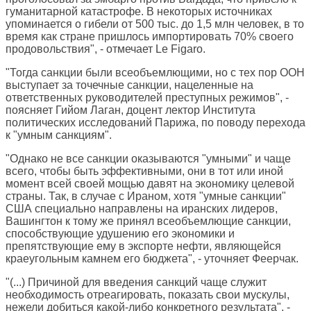
гуманитарной катастрофе. В некоторых источниках
упоминается о гибели от 500 тыс. до 1,5 млн человек, в то
время как стране пришлось импортировать 70% своего
продовольствия", - отмечает Le Figaro.
"Тогда санкции были всеобъемлющими, но с тех пор ООН
выступает за точечные санкции, нацеленные на
ответственных руководителей преступных режимов", -
поясняет Гийом Лаган, доцент лектор Института
политических исследований Парижа, по поводу перехода
к "умным санкциям".
"Однако не все санкции оказываются "умными" и чаще
всего, чтобы быть эффективными, они в тот или иной
момент всей своей мощью давят на экономику целевой
страны. Так, в случае с Ираном, хотя "умные санкции"
США специально направлены на иранских лидеров,
Вашингтон к тому же принял всеобъемлющие санкции,
способствующие удушению его экономики и
препятствующие ему в экспорте нефти, являющейся
краеугольным камнем его бюджета", - уточняет Феерчак.
"(...) Причиной для введения санкций чаще служит
необходимость отреагировать, показать свои мускулы,
нежели добиться какой-либо конкретного результата", -