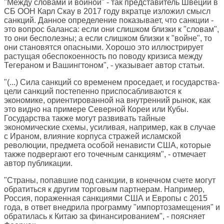
"Между словами и войной" - так представитель Швеции в
СБ ООН Карл Скау в 2017 году вкратце изложил смысл
санкций. Данное определение показывает, что санкции -
это вопрос баланса: если они слишком близки к "словам",
то они бесполезны; а если слишком близки к "войне", то
они становятся опасными. Хорошо это иллюстрирует
растущая обеспокоенность по поводу кризиса между
Тегераном и Вашингтоном", - указывает автор статьи.
"(...) Сила санкций со временем проседает, и государства-
цели санкций постепенно приспосабливаются к
экономике, ориентированной на внутренний рынок, как
это видно на примере Северной Кореи или Кубы.
Государства также могут развивать тайные
экономические схемы, усиливая, например, как в случае
с Ираном, влияние корпуса стражей исламской
революции, предмета особой ненависти США, которые
также подвергают его точечным санкциям", - отмечает
автор публикации.
"Страны, попавшие под санкции, в конечном счете могут
обратиться к другим торговым партнерам. Например,
Россия, пораженная санкциями США и Европы с 2015
года, в ответ внедрила программу "импортозамещения" и
обратилась к Китаю за финансированием", - поясняет