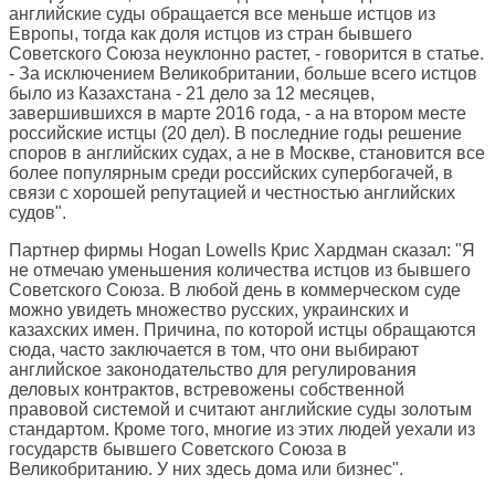
английские суды обращается все меньше истцов из
Европы, тогда как доля истцов из стран бывшего
Советского Союза неуклонно растет, - говорится в статье.
- За исключением Великобритании, больше всего истцов
было из Казахстана - 21 дело за 12 месяцев,
завершившихся в марте 2016 года, - а на втором месте
российские истцы (20 дел). В последние годы решение
споров в английских судах, а не в Москве, становится все
более популярным среди российских супербогачей, в
связи с хорошей репутацией и честностью английских
судов".
Партнер фирмы Hogan Lowells Крис Хардман сказал: "Я
не отмечаю уменьшения количества истцов из бывшего
Советского Союза. В любой день в коммерческом суде
можно увидеть множество русских, украинских и
казахских имен. Причина, по которой истцы обращаются
сюда, часто заключается в том, что они выбирают
английское законодательство для регулирования
деловых контрактов, встревожены собственной
правовой системой и считают английские суды золотым
стандартом. Кроме того, многие из этих людей уехали из
государств бывшего Советского Союза в
Великобританию. У них здесь дома или бизнес".