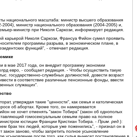
сты национального масштаба: министр высшего образования
2-2004), министр национального образования (2004-2005) и,
премьер-министр при Николя Саркози, информирует редакция.
воей карьерой Николя Саркози, Франсуа Фийон сумел проявить
ь носителем программы разрыва, в экономическом плане, в
езидентских функций", - отмечает редакция.
номике
и в мае 2017 года, он внедрит программу экономии
лрд евро, - сообщает редакция. - Чтобы осуществить такую
ыс. государственно-служебных должностей, довести возраст
ривести в соответствие различные пенсионные фонды, ввести
венных служащих".
ество
орат, утверждая такие "ценности", как семья и католическая
просе об абортах. Кроме того, он намеревается
ийон не хочет отменять "закон Тобира" (закон об однополых
едоставляющий гомосексуальным семьям право на полное
министром юстиции Франции Кристиан Тобира. -
Прим. ред.
):
нем брак тех людей, которые уже поженились", - признал он в
т закон заново, чтобы запретить полное усыновление
е усыновление после того, как судья вынесет постановление в