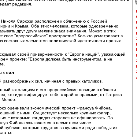
редает редакция.
 Николя Саркози расположен к сближению с Россией
ирии и Крыма. Оба этих человека, которые одновременно
ывать друг другу мелкие знаки внимания. Может, в этих
 свое "пророссийское" пристрастие? Кое-кто усматривает в
з составных элементов политической идентичности правых
 скрывал своей приверженности к "Европе наций", уважающей
своем проекте: "Европа должна быть инструментом, а не
ме.
ых сил
 разнообразных сил, начиная с правых католиков.
нный католицизм и его пророссийские позиции в области
тех, кто идентифицирует себя с крайне правыми, от Патрика
e Monde.
ысоко оценивали экономический проект Франсуа Фийона,
ношений с ними. Существует несколько крупных фигур,
ия с которыми кандидат старался не афишировать. По
нсуа Фийона заключается в несметном числе
 публике, которые трудятся за кулисами ради победы их
статье.