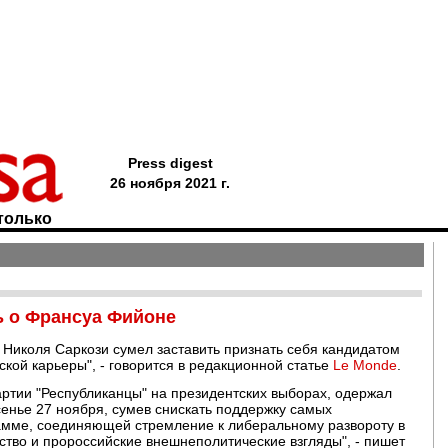
Press digest
26 ноября 2021 г.
только
ь о Франсуа Фийоне
Николя Саркози сумел заставить признать себя кандидатом
ской карьеры", - говорится в редакционной статье
Le Monde
.
ртии "Республиканцы" на президентских выборах, одержал
сенье 27 ноября, сумев снискать поддержку самых
рамме, соединяющей стремление к либеральному развороту в
ство и пророссийские внешнеполитические взгляды", - пишет