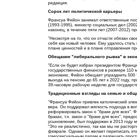
редакция.
Сорок лет политической карьеры
Франсуа Фийон занимал ответственные по
(1993-1995), министр социальных дел (200
наконец, в течение пяти лет (2007-2012) 
"Несмотря на то, что он отчасти обязан с
себя как новый человек. Ему удалось стат
плане ценностей и в плане отправления пр
Обещание "либерального рывка" в эко
"Если он будет избран президентом Франци
государственных финансов в размере 110 м
экономию, Фийон обещает упразднить 500 т
выхода на пенсию до 65 лет к 2022 году, п
39-часовую рабочую неделю для государст
Традиционные взгляды на семью и общ
"Франсуа Фийон привлек католический элект
вера. Он поддержал мягкость подхода в во
реформировать закон о "браке для всех". Ф
браках, т.н. закон о "браке для всех", пр
усыновление, был поддержан в 2013 году 
"Это не реалистично, так как мы не расторг
феврале. Однако он желает переписать это
гомосексуальным парам и разрешить просто