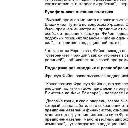
соответствии с "интересами ребенка", - пе
Русофильская внешняя политика
"Бывший премьер-министр в правительстве
Владимира Путина по вопросам Украины, С
были премьер-министрами, продолжают оказ
особых отношениях кандидат Фийон черпает
подобных позициях Франсуа Фийона один и
сил", - говорится в редакционной статье.
Что касается Евросоюза, Фийон никогда не
"суверенитет Франции", как он уточняет в 
религией", - объясняет он в своей програм
Поддержка разнородных и разнообразн
Франсуа Фийон воспользовался поддержкой
"Консерватизм Франсуа Фийона, его заявле
внешней политики также привлекли к нему 
Бюиссона до Жака Бомпара", - передает L
"Деловые круги, в свою очередь, всегда в
который всегда заботился о сохранении от
предпринимателей и финансистов, отношен
мнению его окружения, истинная сила Фра
предпринимателей, мало известных широкой
чемпиона", - утверждается в редакционной 