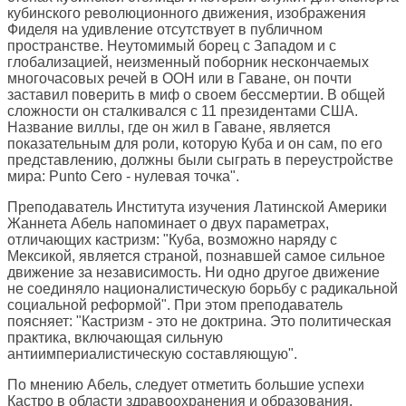
кубинского революционного движения, изображения
Фиделя на удивление отсутствует в публичном
пространстве. Неутомимый борец с Западом и с
глобализацией, неизменный поборник нескончаемых
многочасовых речей в ООН или в Гаване, он почти
заставил поверить в миф о своем бессмертии. В общей
сложности он сталкивался с 11 президентами США.
Название виллы, где он жил в Гаване, является
показательным для роли, которую Куба и он сам, по его
представлению, должны были сыграть в переустройстве
мира: Punto Cero - нулевая точка".
Преподаватель Института изучения Латинской Америки
Жаннета Абель напоминает о двух параметрах,
отличающих кастризм: "Куба, возможно наряду с
Мексикой, является страной, познавшей самое сильное
движение за независимость. Ни одно другое движение
не соединяло националистическую борьбу с радикальной
социальной реформой". При этом преподаватель
поясняет: "Кастризм - это не доктрина. Это политическая
практика, включающая сильную
антиимпериалистическую составляющую".
По мнению Абель, следует отметить большие успехи
Кастро в области здравоохранения и образования.