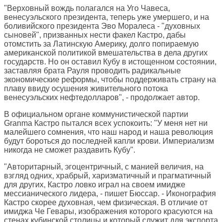
"Верховный вождь полагался на Уго Чавеса,
венесуэльского президента, теперь уже умершего, и на
боливийского президента Эво Моралеса - "духовных
сыновей", призванных нести факел Кастро, дабы
отомстить за Латинскую Америку, долго попираемую
американской политикой вмешательства в дела других
государств. Но он оставил Кубу в истощенном состоянии,
заставляя брата Рауля проводить радикальные
экономические реформы, чтобы поддерживать страну на
плаву ввиду осушения живительного потока
венесуэльских нефтедолларов", - продолжает автор.
В официальном органе коммунистической партии
Granma Кастро пытался всех успокоить: "У меня нет ни
малейшего сомнения, что наш народ и наша революция
будут бороться до последней капли крови. Империализм
никогда не сможет раздавить Кубу".
"Авторитарный, эгоцентричный, с манией величия, на
взгляд одних, храбрый, харизматичный и прагматичный
для других, Кастро ловко играл на своем имидже
мессианического лидера, - пишет Бюссар. - Иконография
Кастро скорее духовная, чем физическая. В отличие от
имиджа Че Гевары, изображения которого красуются на
стенах кубинской столицы и который служит для экспорта