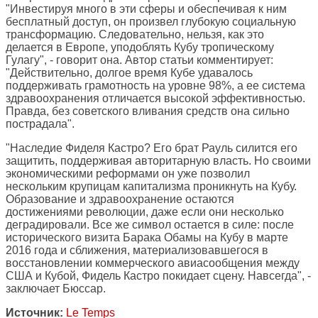
"Инвестируя много в эти сферы и обеспечивая к ним
бесплатный доступ, он произвел глубокую социальную
трансформацию. Следовательно, нельзя, как это
делается в Европе, уподоблять Кубу тропическому
Гулагу", - говорит она. Автор статьи комментирует:
"Действительно, долгое время Кубе удавалось
поддерживать грамотность на уровне 98%, а ее система
здравоохранения отличается высокой эффективностью.
Правда, без советского вливания средств она сильно
пострадала".
"Наследие Фиделя Кастро? Его брат Рауль силится его
защитить, поддерживая авторитарную власть. Но своими
экономическими реформами он уже позволил
нескольким крупицам капитализма проникнуть на Кубу.
Образование и здравоохранение остаются
достижениями революции, даже если они несколько
деградировали. Все же символ остается в силе: после
исторического визита Барака Обамы на Кубу в марте
2016 года и сближения, материализовавшегося в
восстановлении коммерческого авиасообщения между
США и Кубой, Фидель Кастро покидает сцену. Навсегда", -
заключает Бюссар.
Источник:
Le Temps