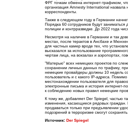
ФРГ точкам обмена интернет-трафиком, чт
организация Amnesty International назвала
корреспонденты.
Также в следующем году в Германии начнет
Порядка 60 сотрудников будут заниматьс
полиции и контрразведке. До 2022 года числ
Несмотря на наличие в Германии и так до
местах, после терактов в Ансбахе и Мюнхе
для частных камер вроде тех, что установл
высказался за использование программног
чертам лица, на вокзалах и аэропортах, гов
"Матерью" всех немецких проектов по слежк
сохранении личных данных по трафику, при
немецкие провайдеры должны 10 недель сох
пользователь и с какого IP-адреса. Помим
местонахождении пользователя для правоо
электронные письма и история интернет-по
к соблюдению новых правил немецкие пров
К тому же, добавляет Der Spiegel, частью 
изменения, касающиеся рядовых граждан. 
продаваться только при предъявлении удос
подозрений в терроризме смогут сохранять
Источник:
Der Spiegel