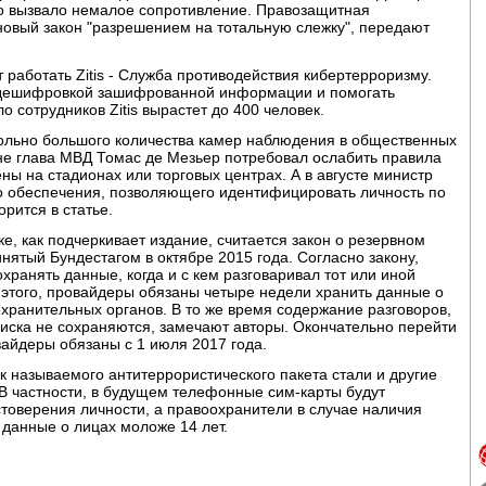
о вызвало немалое сопротивление. Правозащитная
 новый закон "разрешением на тотальную слежку", передают
 работать Zitis - Служба противодействия кибертерроризму.
я дешифровкой зашифрованной информации и помогать
о сотрудников Zitis вырастет до 400 человек.
вольно большого количества камер наблюдения в общественных
не глава МВД Томас де Мезьер потребовал ослабить правила
ены на стадионах или торговых центрах. А в августе министр
о обеспечения, позволяющего идентифицировать личность по
орится в статье.
е, как подчеркивает издание, считается закон о резервном
нятый Бундестагом в октябре 2015 года. Согласно закону,
ранять данные, когда и с кем разговаривал тот или иной
о этого, провайдеры обязаны четыре недели хранить данные о
хранительных органов. В то же время содержание разговоров,
иска не сохраняются, замечают авторы. Окончательно перейти
айдеры обязаны с 1 июля 2017 года.
так называемого антитеррористического пакета стали и другие
В частности, в будущем телефонные сим-карты будут
товерения личности, а правоохранители в случае наличия
 данные о лицах моложе 14 лет.