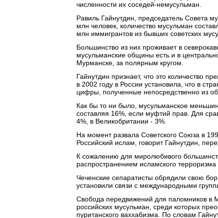
численности их соседей-немусульман.
Равиль Гайнутдин, председатель Совета му
млн человек, количество мусульман состав
млн иммигрантов из бывших советских мусу
Большинство из них проживает в северокавк
мусульманские общины есть и в центральной
Мурманске, за полярным кругом.
Гайнутдин признает, что это количество п
в 2002 году в России установила, что в стр
цифры, полученные непосредственно из об
Как бы то ни было, мусульманское меньши
составляя 16%, если муфтий прав. Для сра
4%, в Великобритании - 3%.
На момент развала Советского Союза в 1991
Российский ислам, говорит Гайнутдин, пер
К сожалению для миролюбивого большинств
распространением исламского терроризма и
Чеченские сепаратисты обрядили свою бор
установили связи с международными групп
Свобода передвижений для паломников в М
российских мусульман, среди которых пре
пуританского ваххабизма. По словам Гайн