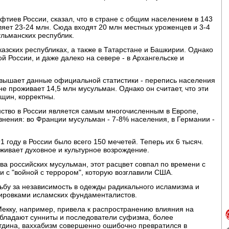
фтиев России, сказал, что в стране с общим населением в 143
ляет 23-24 млн. Сюда входят 20 млн местных уроженцев и 3-4
льманских республик.
азских республиках, а также в Татарстане и Башкирии. Однако
 России, и даже далеко на севере - в Архангельске и
ревышает данные официальной статистики - перепись населения
ане проживает 14,5 млн мусульман. Однако он считает, что эти
щин, корректны.
нство в России является самым многочисленным в Европе,
внения: во Франции мусульман - 7-8% населения, в Германии -
 году в России было всего 150 мечетей. Теперь их 6 тысяч.
еживает духовное и культурное возрождение.
а российских мусульман, этот расцвет совпал по времени с
 с "войной с террором", которую возглавили США.
ьбу за независимость в одежды радикального исламизма и
ировками исламских фундаменталистов.
екку, например, привела к распространению влияния на
обладают сунниты и последователи суфизма, более
утдина, ваххабизм совершенно ошибочно превратился в