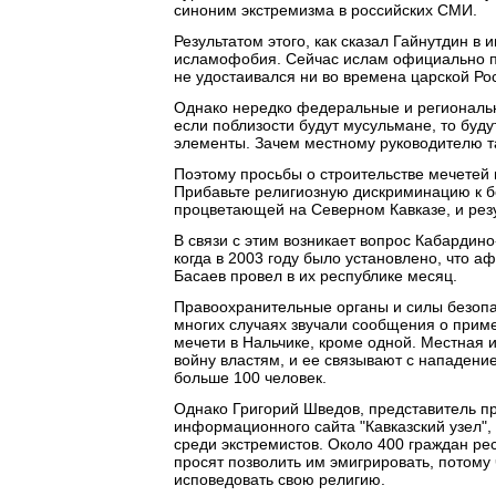
синоним экстремизма в российских СМИ.
Результатом этого, как сказал Гайнутдин в 
исламофобия. Сейчас ислам официально пр
не удостаивался ни во времена царской Рос
Однако нередко федеральные и региональны
если поблизости будут мусульмане, то буд
элементы. Зачем местному руководителю т
Поэтому просьбы о строительстве мечетей 
Прибавьте религиозную дискриминацию к бе
процветающей на Северном Кавказе, и рез
В связи с этим возникает вопрос Кабардино
когда в 2003 году было установлено, что
Басаев провел в их республике месяц.
Правоохранительные органы и силы безопас
многих случаях звучали сообщения о прим
мечети в Нальчике, кроме одной. Местная 
войну властям, и ее связывают с нападени
больше 100 человек.
Однако Григорий Шведов, представитель п
информационного сайта "Кавказский узел", 
среди экстремистов. Около 400 граждан р
просят позволить им эмигрировать, потому 
исповедовать свою религию.