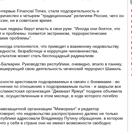
интервью Financial Times, стали подозрительность и
ичислен к четырем "традиционным" религиям России, чего он
сии, ни в советское время.
е лидеры берут власть в свои руки. "Иногда они боятся, что
ут и проблемы: появится экстремизм, террористические
акие проблемы".
иногда отклоняются, что приводит к взаимному недовольству.
дности, безработице и коррупции чиновничества,
ультатом может стать беспощадный радикализм.
-Балкарии. Руководство республики, очевидно, впало в панику,
 афиширующий свою деятельность чеченский террорист Шамиль
ности арестовали подозреваемых в связях с боевиками - во
енении по отношению к подозреваемым пыток - и закрыли все
исламистская организация "Джамаат Ярмук" позднее объявила
ем, осуществленным в этом месяце, в ходе которого погибло
равозащитной организации "Мемориал" и редактор
говорит, что недовольство распространено далеко не только
еспублики адресовали Владимиру Путину обращение, в котором
что у себя в стране они не имеют возможности свободно