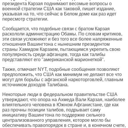
президента Карзая поднимают весомые вопросы о
военной стратегии США как таковой, пишет издание,
указывая на то, что сейчас в Белом доме как раз идет
пересмотр стратегии.
Сообщается, что подобные связи с братом Карзая
раскололи администрацию Обамы. По словам критиков,
эти связи усложняют и без того все более напряженные
отношения Вашингтона с нынешним президентом
страны Хамидом Карзаем, пытающимся укрепить свою
популярность среди афганцев, тогда как талибы
представляют его "американской марионеткой".
Также, отмечает NYT, подобные сообщения позволяют
предположить, что США как минимум не делают все что
могут для борьбы с афганской наркоторговлей, главным
источником доходов Талибана.
Некоторые люди в федеральном правительстве США
утверждают, что опора на Ахмеда Вали Карзая, наиболее
влиятельного человека в Южном Афганистане, где как
раз прочны позиции талибов, подрывает саму
инициативу Вашингтона по поддержке сильного
централизованного управления, которое могло бы
обеспечивать правопорядок в стране и, в конечном счете,