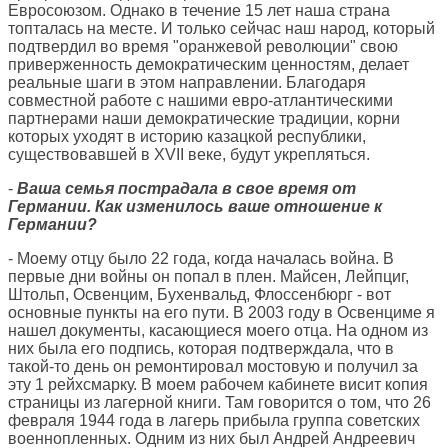
Евросоюзом. Однако в течение 15 лет наша страна
топталась на месте. И только сейчас наш народ, который
подтвердил во время "оранжевой революции" свою
приверженность демократическим ценностям, делает
реальные шаги в этом направлении. Благодаря
совместной работе с нашими евро-атлантическими
партнерами наши демократические традиции, корни
которых уходят в историю казацкой республики,
существовавшей в XVII веке, будут укрепляться.
-
Ваша семья пострадала в свое время от
Германии. Как изменилось ваше отношение к
Германии?
- Моему отцу было 22 года, когда началась война. В
первые дни войны он попал в плен. Майсен, Лейпциг,
Штольп, Освенцим, Бухенвальд, Флоссенбюрг - вот
основные пункты на его пути. В 2003 году в Освенциме я
нашел документы, касающиеся моего отца. На одном из
них была его подпись, которая подтверждала, что в
такой-то день он ремонтировал мостовую и получил за
эту 1 рейхсмарку. В моем рабочем кабинете висит копия
страницы из лагерной книги. Там говорится о том, что 26
февраля 1944 года в лагерь прибыла группа советских
военнопленных. Одним из них был Андрей Андреевич