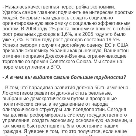
- Началась качественная перестройка экономики.
Удалось самое главное: подчинить ее интересам простых
людей. Впервые нам удалось создать социально
ориентированную экономику с социально эффективным
ростом. В 2004 году 1% роста экономики принес с собой
рост реальных доходов в 1,6%, а в 2005 году это было
уже 7,7%. В этом году рост доходов составил 19,5%.
Успехи реформ получили достойную оценку: ЕС и США
признали экономику Украины как рыночную, Вашингтон
отменил поправки Джексона-Вэника, ограничивающие
торговлю со времен Советского Союза. Мы стоим на
пороге вступления в ВТО.
-
А в чем вы видите самые большие трудности?
- В том, что парадигма развития должна быть изменена.
Локомотивом развития должны стать реальные,
выбранные демократическим путем и прозрачные
политические силы, а не удаленные от народа
олигархические структуры или псевдопартии. Сегодня
мы должны реформировать систему государственного
управления, создать экономику, основанную на знании, и
как можно быстрее поднять благосостояние наших
граждан. Я уверен в том, что это получится, если наше