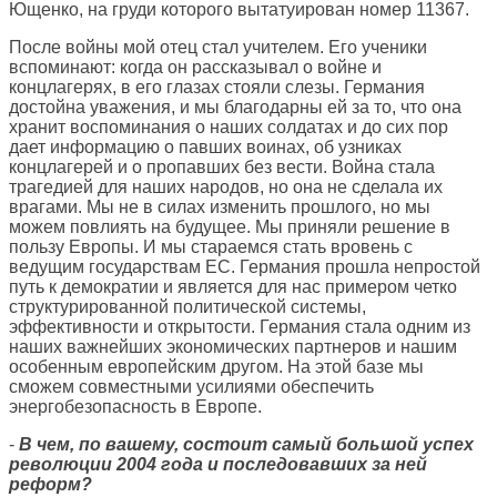
Ющенко, на груди которого вытатуирован номер 11367.
После войны мой отец стал учителем. Его ученики
вспоминают: когда он рассказывал о войне и
концлагерях, в его глазах стояли слезы. Германия
достойна уважения, и мы благодарны ей за то, что она
хранит воспоминания о наших солдатах и до сих пор
дает информацию о павших воинах, об узниках
концлагерей и о пропавших без вести. Война стала
трагедией для наших народов, но она не сделала их
врагами. Мы не в силах изменить прошлого, но мы
можем повлиять на будущее. Мы приняли решение в
пользу Европы. И мы стараемся стать вровень с
ведущим государствам ЕС. Германия прошла непростой
путь к демократии и является для нас примером четко
структурированной политической системы,
эффективности и открытости. Германия стала одним из
наших важнейших экономических партнеров и нашим
особенным европейским другом. На этой базе мы
сможем совместными усилиями обеспечить
энергобезопасность в Европе.
-
В чем, по вашему, состоит самый большой успех
революции 2004 года и последовавших за ней
реформ?