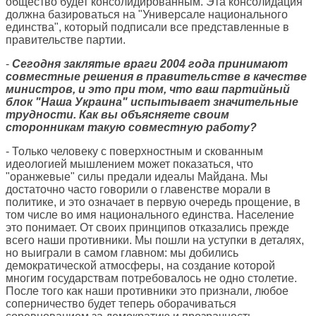
общество будет консолидированным. Эта консолидация
должна базироваться на "Универсале национального
единства", который подписали все представленные в
правительстве партии.
-
Сегодня заклятые враги 2004 года принимают
совместные решения в правительстве в качестве
министров, и это при том, что ваш партийный
блок "Наша Украина" испытывает значительные
трудности. Как вы объясняете своим
сторонникам такую совместную работу?
- Только человеку с поверхностным и скованным
идеологией мышлением может показаться, что
"оранжевые" силы предали идеалы Майдана. Мы
достаточно часто говорили о главенстве морали в
политике, и это означает в первую очередь прощение, в
том числе во имя национального единства. Население
это понимает. От своих принципов отказались прежде
всего наши противники. Мы пошли на уступки в деталях,
но выиграли в самом главном: мы добились
демократической атмосферы, на создание которой
многим государствам потребовалось не одно столетие.
После того как наши противники это признали, любое
соперничество будет теперь оборачиваться