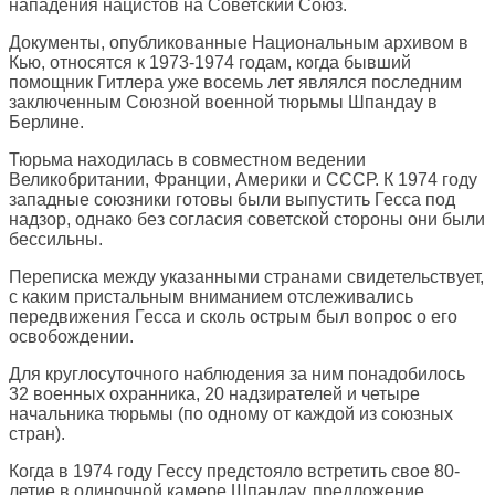
нападения нацистов на Советский Союз.
Документы, опубликованные Национальным архивом в
Кью, относятся к 1973-1974 годам, когда бывший
помощник Гитлера уже восемь лет являлся последним
заключенным Союзной военной тюрьмы Шпандау в
Берлине.
Тюрьма находилась в совместном ведении
Великобритании, Франции, Америки и СССР. К 1974 году
западные союзники готовы были выпустить Гесса под
надзор, однако без согласия советской стороны они были
бессильны.
Переписка между указанными странами свидетельствует,
с каким пристальным вниманием отслеживались
передвижения Гесса и сколь острым был вопрос о его
освобождении.
Для круглосуточного наблюдения за ним понадобилось
32 военных охранника, 20 надзирателей и четыре
начальника тюрьмы (по одному от каждой из союзных
стран).
Когда в 1974 году Гессу предстояло встретить свое 80-
летие в одиночной камере Шпандау, предложение