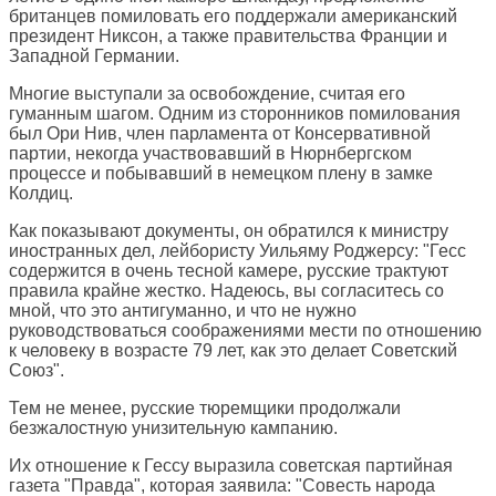
британцев помиловать его поддержали американский
президент Никсон, а также правительства Франции и
Западной Германии.
Многие выступали за освобождение, считая его
гуманным шагом. Одним из сторонников помилования
был Ори Нив, член парламента от Консервативной
партии, некогда участвовавший в Нюрнбергском
процессе и побывавший в немецком плену в замке
Колдиц.
Как показывают документы, он обратился к министру
иностранных дел, лейбористу Уильяму Роджерсу: "Гесс
содержится в очень тесной камере, русские трактуют
правила крайне жестко. Надеюсь, вы согласитесь со
мной, что это антигуманно, и что не нужно
руководствоваться соображениями мести по отношению
к человеку в возрасте 79 лет, как это делает Советский
Союз".
Тем не менее, русские тюремщики продолжали
безжалостную унизительную кампанию.
Их отношение к Гессу выразила советская партийная
газета "Правда", которая заявила: "Совесть народа