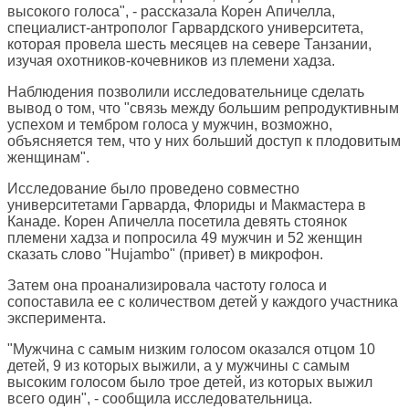
высокого голоса", - рассказала Корен Апичелла,
специалист-антрополог Гарвардского университета,
которая провела шесть месяцев на севере Танзании,
изучая охотников-кочевников из племени хадза.
Наблюдения позволили исследовательнице сделать
вывод о том, что "связь между большим репродуктивным
успехом и тембром голоса у мужчин, возможно,
объясняется тем, что у них больший доступ к плодовитым
женщинам".
Исследование было проведено совместно
университетами Гарварда, Флориды и Макмастера в
Канаде. Корен Апичелла посетила девять стоянок
племени хадза и попросила 49 мужчин и 52 женщин
сказать слово "Hujambo" (привет) в микрофон.
Затем она проанализировала частоту голоса и
сопоставила ее с количеством детей у каждого участника
эксперимента.
"Мужчина с самым низким голосом оказался отцом 10
детей, 9 из которых выжили, а у мужчины с самым
высоким голосом было трое детей, из которых выжил
всего один", - сообщила исследовательница.