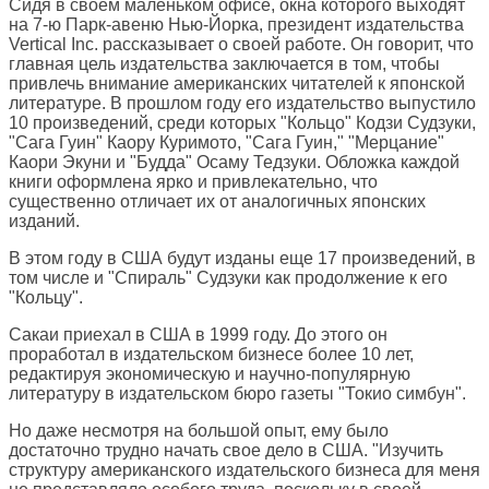
Сидя в своем маленьком офисе, окна которого выходят
на 7-ю Парк-авеню Нью-Йорка, президент издательства
Vertical Inc. рассказывает о своей работе. Он говорит, что
главная цель издательства заключается в том, чтобы
привлечь внимание американских читателей к японской
литературе. В прошлом году его издательство выпустило
10 произведений, среди которых "Кольцо" Кодзи Судзуки,
"Сага Гуин" Каору Куримото, "Сага Гуин," "Мерцание"
Каори Экуни и "Будда" Осаму Тедзуки. Обложка каждой
книги оформлена ярко и привлекательно, что
существенно отличает их от аналогичных японских
изданий.
В этом году в США будут изданы еще 17 произведений, в
том числе и "Спираль" Судзуки как продолжение к его
"Кольцу".
Сакаи приехал в США в 1999 году. До этого он
проработал в издательском бизнесе более 10 лет,
редактируя экономическую и научно-популярную
литературу в издательском бюро газеты "Токио симбун".
Но даже несмотря на большой опыт, ему было
достаточно трудно начать свое дело в США. "Изучить
структуру американского издательского бизнеса для меня