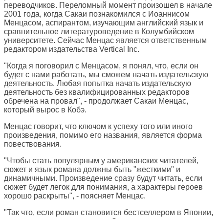
переводчиков. Переломный момент произошел в начале
2001 года, когда Сакаи познакомился с Иоаннисом
Менцасом, аспирантом, изучающим английский язык и
сравнительное литературоведение в Колумбийском
университете. Сейчас Менцас является ответственным
редактором издательства Vertical Inc.
"Когда я поговорил с Менцасом, я понял, что, если он
будет с нами работать, мы сможем начать издательскую
деятельность. Любая попытка начать издательскую
деятельность без квалифицированных редакторов
обречена на провал", - продолжает Сакаи Менцас,
который вырос в Кобэ.
Менцас говорит, что ключом к успеху того или иного
произведения, помимо его названия, является форма
повествования.
"Чтобы стать популярным у американских читателей,
сюжет и язык романа должны быть "жесткими" и
динамичными. Произведение сразу будут читать, если
сюжет будет легок для понимания, а характеры героев
хорошо раскрыты", - поясняет Менцас.
"Так что, если роман становится бестселлером в Японии,