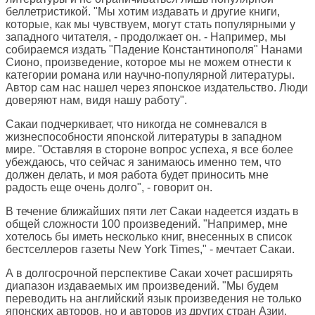
беллетристикой. "Мы хотим издавать и другие книги,
которые, как мы чувствуем, могут стать популярными у
западного читателя, - продолжает он. - Например, мы
собираемся издать "Падение Константинополя" Нанами
Сионо, произведение, которое мы не можем отнести к
категории романа или научно-популярной литературы.
Автор сам нас нашел через японское издательство. Люди
доверяют нам, видя нашу работу".
Сакаи подчеркивает, что никогда не сомневался в
жизнеспособности японской литературы в западном
мире. "Оставляя в стороне вопрос успеха, я все более
убеждаюсь, что сейчас я занимаюсь именно тем, что
должен делать, и моя работа будет приносить мне
радость еще очень долго", - говорит он.
В течение ближайших пяти лет Сакаи надеется издать в
общей сложности 100 произведений. "Например, мне
хотелось бы иметь несколько книг, внесенных в список
бестселлеров газеты New York Times," - мечтает Сакаи.
А в долгосрочной перспективе Сакаи хочет расширять
диапазон издаваемых им произведений. "Мы будем
переводить на английский язык произведения не только
японских авторов, но и авторов из других стран Азии.