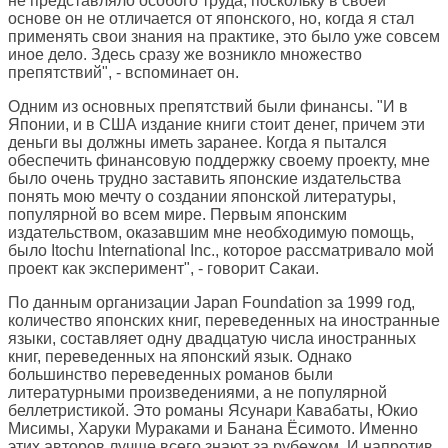
не представляло особого труда, поскольку в своей
основе он не отличается от японского, но, когда я стал
применять свои знания на практике, это было уже совсем
иное дело. Здесь сразу же возникло множество
препятствий", - вспоминает он.
Одним из основных препятствий были финансы. "И в
Японии, и в США издание книги стоит денег, причем эти
деньги вы должны иметь заранее. Когда я пытался
обеспечить финансовую поддержку своему проекту, мне
было очень трудно заставить японские издательства
понять мою мечту о создании японской литературы,
популярной во всем мире. Первым японским
издательством, оказавшим мне необходимую помощь,
было Itochu International Inc., которое рассматривало мой
проект как эксперимент", - говорит Сакаи.
По данным организации Japan Foundation за 1999 год,
количество японских книг, переведенных на иностранные
языки, составляет одну двадцатую числа иностранных
книг, переведенных на японский язык. Однако
большинство переведенных романов были
литературными произведениями, а не популярной
беллетристикой. Это романы Ясунари Кавабаты, Юкио
Мисимы, Харуки Мураками и Банана Ёсимото. Именно
этих авторов лучше всего знают за рубежом. И напротив,