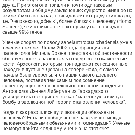
друга. При этом они пришли к почти одинаковым
результатам и общему заключению: существо, жившее на
земле 7 млн лет назад, принадлежит к отряду гоминидов,
т.е. "человекоподобных", более близких к человеку (Homo
Sapiens), чем к шимпанзе, с которым у нас совпадает
свыше 99% генов.
Ученые спорят по поводу sahelanthropus tchadensis уже в
течение трех лет. Летом 2002 года французский
палеонтолог Мишель Брюне представил общественности
обнаруженные в раскопках за год до этого окаменелые
кости. Археологи, которым принадлежат сенсационные
находки в пустыне Дюраб на севере Чада, с самого
начала были уверены, что нашли самого древнего
человека, поставив тем самым под сомнение
существующие ветви эволюционного происхождения.
Антрополог Дэниел Либерман из Гарвардского
университета воспринял это как "маленькую атомную
бомбу в эволюционной теории становления человека".
Когда и как разошлись пути эволюции обезьяны и
человека? Есть ли вообще четкое разделение между
человекообразными обезьянами и гоминидами? Ученые
не могут прийти к единому мнению на этот счет.