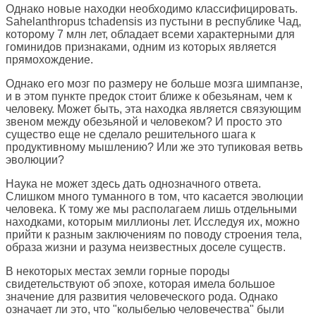
Однако новые находки необходимо классифицировать.
Sahelanthropus tchadensis из пустыни в республике Чад,
которому 7 млн лет, обладает всеми характерными для
гоминидов признаками, одним из которых является
прямохождение.
Однако его мозг по размеру не больше мозга шимпанзе,
и в этом пункте предок стоит ближе к обезьянам, чем к
человеку. Может быть, эта находка является связующим
звеном между обезьяной и человеком? И просто это
существо еще не сделало решительного шага к
продуктивному мышлению? Или же это тупиковая ветвь
эволюции?
Наука не может здесь дать однозначного ответа.
Слишком много туманного в том, что касается эволюции
человека. К тому же мы располагаем лишь отдельными
находками, которым миллионы лет. Исследуя их, можно
прийти к разным заключениям по поводу строения тела,
образа жизни и разума неизвестных доселе существ.
В некоторых местах земли горные породы
свидетельствуют об эпохе, которая имела большое
значение для развития человеческого рода. Однако
означает ли это, что "колыбелью человечества" были