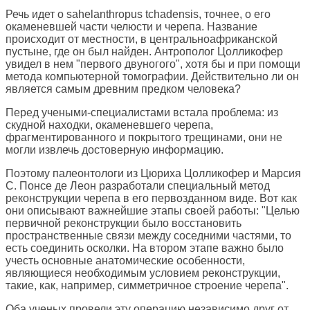
Речь идет о sahelanthropus tchadensis, точнее, о его
окаменевшей части челюсти и черепа. Название
происходит от местности, в центральноафриканской
пустыне, где он был найден. Антрополог Цолликофер
увидел в нем "первого двуногого", хотя бы и при помощи
метода компьютерной томографии. Действительно ли он
является самым древним предком человека?
Перед учеными-специалистами встала проблема: из
скудной находки, окаменевшего черепа,
фрагментированного и покрытого трещинами, они не
могли извлечь достоверную информацию.
Поэтому палеонтологи из Цюриха Цолликофер и Марсия
С. Понсе де Леон разработали специальный метод
реконструкции черепа в его первозданном виде. Вот как
они описывают важнейшие этапы своей работы: "Целью
первичной реконструкции было восстановить
пространственные связи между соседними частями, то
есть соединить осколки. На втором этапе важно было
учесть основные анатомические особенности,
являющиеся необходимым условием реконструкции,
такие, как, например, симметричное строение черепа".
Оба ученых провели эту операцию независимо друг от