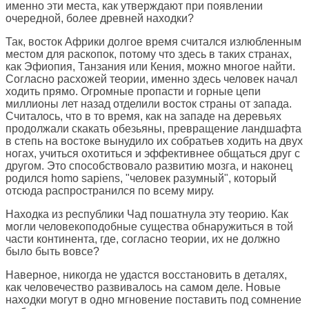
именно эти места, как утверждают при появлении
очередной, более древней находки?
Так, восток Африки долгое время считался излюбленным
местом для раскопок, потому что здесь в таких странах,
как Эфиопия, Танзания или Кения, можно многое найти.
Согласно расхожей теории, именно здесь человек начал
ходить прямо. Огромные пропасти и горные цепи
миллионы лет назад отделили восток страны от запада.
Считалось, что в то время, как на западе на деревьях
продолжали скакать обезьяны, превращение ландшафта
в степь на востоке вынудило их собратьев ходить на двух
ногах, учиться охотиться и эффективнее общаться друг с
другом. Это способствовало развитию мозга, и наконец
родился homo sapiens, "человек разумный", который
отсюда распространился по всему миру.
Находка из республики Чад пошатнула эту теорию. Как
могли человекоподобные существа обнаружиться в той
части континента, где, согласно теории, их не должно
было быть вовсе?
Наверное, никогда не удастся восстановить в деталях,
как человечество развивалось на самом деле. Новые
находки могут в одно мгновение поставить под сомнение