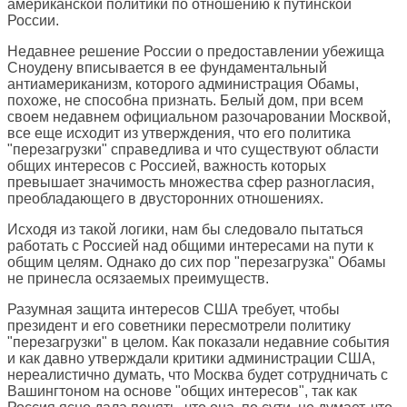
американской политики по отношению к путинской
России.
Недавнее решение России о предоставлении убежища
Сноудену вписывается в ее фундаментальный
антиамериканизм, которого администрация Обамы,
похоже, не способна признать. Белый дом, при всем
своем недавнем официальном разочаровании Москвой,
все еще исходит из утверждения, что его политика
"перезагрузки" справедлива и что существуют области
общих интересов с Россией, важность которых
превышает значимость множества сфер разногласия,
преобладающего в двусторонних отношениях.
Исходя из такой логики, нам бы следовало пытаться
работать с Россией над общими интересами на пути к
общим целям. Однако до сих пор "перезагрузка" Обамы
не принесла осязаемых преимуществ.
Разумная защита интересов США требует, чтобы
президент и его советники пересмотрели политику
"перезагрузки" в целом. Как показали недавние события
и как давно утверждали критики администрации США,
нереалистично думать, что Москва будет сотрудничать с
Вашингтоном на основе "общих интересов", так как