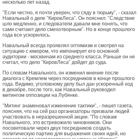
несколько лет назад.
"Если честно, я почти уверен, что сяду в тюрьму", - сказал
Навальный о деле "КировЛеса". Он пояснил: "Следствие
шло медленно, и следователи давали мне понять, что
сами считают дело смехотворным". Но в конце прошлого
года все ускорилось.
Навальный всегда проявлял оптимизм и смотрел на
ситуацию с юмором, что импонирует его основной
аудитории - москвичам из среднего класса. Раньше он не
считал, что дело "КировЛеса" дойдет до суда.
По словам Навального, он изменил мнение после
диалога с Кремлем через посредников в конце прошлого
года. Видимо, уголовному делу был дан ускоренный ход
в декабре, после того, как Навальный руководил
митингом оппозиции на Лубянке.
"Митинг знаменовал изменение тактики", - пишет газета,
поясняя, что на сей раз организаторы призвали людей
участвовать в неразрешенной акции. "По словам
Навального, это встревожило чиновников. Они
посоветовали через двух посредников создать
политическую партию для выражения своих идей, но