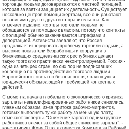
торговцы людьми договариваются с местной полицией,
которая за взятки защищает их деятельность. Существует
несколько центров помощи жертвам, все они работают
независимо друг от друга и от правительства. Как
отмечает издание, жертвы торговли людьми не
обращаются за помощью к властям, потому что контакты
с полицией обычно заканчиваются штрафами и
депортацией. Активисты заявляют, что Россия
продолжает игнорировать проблему торговли людьми, а
высокие показатели безработицы и коррупции в
близлежащих среднеазиатских республиках делают
такую торговлю практически неконтролируемой. Россия -
одна из четырех стран, до сих пор не подписавших
конвенцию по противодействию торговле людьми
Европейского совета по безопасности, являющуюся
юридически обязывающей и требующей конкретных
действий.
С момента начала глобального экономического кризиса
зарплаты неквалифицированных работников снизились,
главным образом, из-за притока рабочих-мигрантов,
готовых выполнять ту же работу за меньшую плату,
отмечают эксперты. "Снижение зарплат одним группам
работников влечет за собой общее снижение зарплат", -
констатирует Женя Отто, активистка Комитета за Рабочий