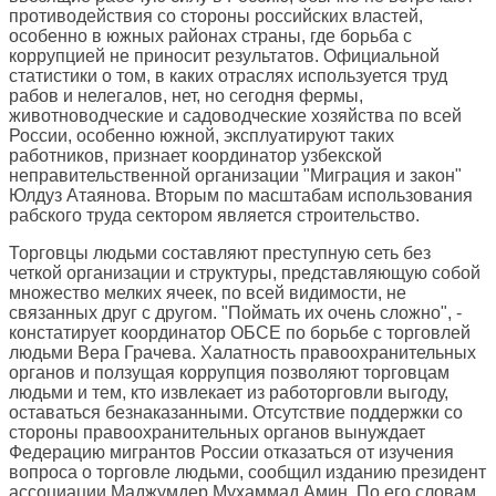
противодействия со стороны российских властей,
особенно в южных районах страны, где борьба с
коррупцией не приносит результатов. Официальной
статистики о том, в каких отраслях используется труд
рабов и нелегалов, нет, но сегодня фермы,
животноводческие и садоводческие хозяйства по всей
России, особенно южной, эксплуатируют таких
работников, признает координатор узбекской
неправительственной организации "Миграция и закон"
Юлдуз Атаянова. Вторым по масштабам использования
рабского труда сектором является строительство.
Торговцы людьми составляют преступную сеть без
четкой организации и структуры, представляющую собой
множество мелких ячеек, по всей видимости, не
связанных друг с другом. "Поймать их очень сложно", -
констатирует координатор ОБСЕ по борьбе с торговлей
людьми Вера Грачева. Халатность правоохранительных
органов и ползущая коррупция позволяют торговцам
людьми и тем, кто извлекает из работорговли выгоду,
оставаться безнаказанными. Отсутствие поддержки со
стороны правоохранительных органов вынуждает
Федерацию мигрантов России отказаться от изучения
вопроса о торговле людьми, сообщил изданию президент
ассоциации Маджумдер Мухаммад Амин. По его словам,