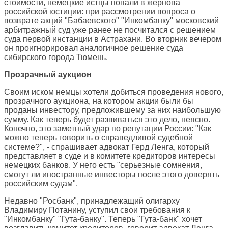
стоимости, немецкие истцы попали в жернова
российской юстиции: при рассмотрении вопроса о
возврате акций "Бабаевского" "Инкомбанку" московский
арбитражный суд уже ранее не посчитался с решением
суда первой инстанции в Астрахани. Во вторник вечером
он проигнорировал аналогичное решение суда
сибирского города Тюмень.
Прозрачный аукцион
Своим иском немцы хотели добиться проведения нового,
прозрачного аукциона, на котором акции были бы
проданы инвестору, предложившему за них наибольшую
сумму. Как теперь будет развиваться это дело, неясно.
Конечно, это заметный удар по репутации России: "Как
можно теперь говорить о справедливой судебной
системе?", - спрашивает адвокат Герд Ленга, который
представляет в суде и в комитете кредиторов интересы
немецких банков. У него есть "серьезные сомнения,
смогут ли иностранные инвесторы после этого доверять
российским судам".
Недавно "Росбанк", принадлежащий олигарху
Владимиру Потанину, уступил свои требования к
"Инкомбанку" "Гута-банку". Теперь "Гута-банк" хочет