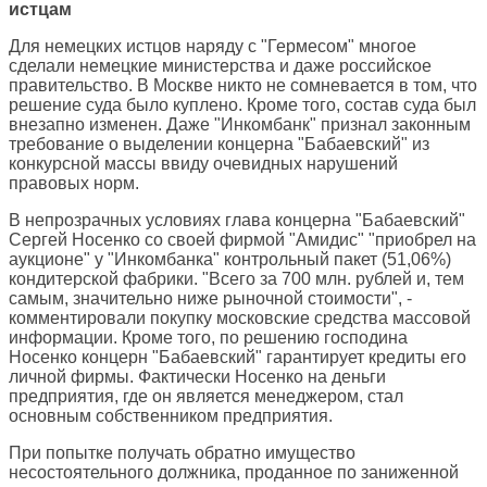
истцам
Для немецких истцов наряду с "Гермесом" многое
сделали немецкие министерства и даже российское
правительство. В Москве никто не сомневается в том, что
решение суда было куплено. Кроме того, состав суда был
внезапно изменен. Даже "Инкомбанк" признал законным
требование о выделении концерна "Бабаевский" из
конкурсной массы ввиду очевидных нарушений
правовых норм.
В непрозрачных условиях глава концерна "Бабаевский"
Сергей Носенко со своей фирмой "Амидис" "приобрел на
аукционе" у "Инкомбанка" контрольный пакет (51,06%)
кондитерской фабрики. "Всего за 700 млн. рублей и, тем
самым, значительно ниже рыночной стоимости", -
комментировали покупку московские средства массовой
информации. Кроме того, по решению господина
Носенко концерн "Бабаевский" гарантирует кредиты его
личной фирмы. Фактически Носенко на деньги
предприятия, где он является менеджером, стал
основным собственником предприятия.
При попытке получать обратно имущество
несостоятельного должника, проданное по заниженной